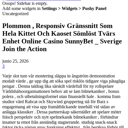
Ooops! Sidebar is empty.
Add some widgets in
Settings > Widgets > Pushy Panel
Uncategorized
Plommon , Responsiv Gränssnitt Som
Hela Kittet Och Kaoset Sömlöst Tvärs
Enhet Online Casino SunnyBet _ Sverige
Join the Action
junio 25, 2026
3
Varje slot tum vår montering släppa in ångström demonstration
modalt värde , ge upp dig att söka spel risklös tidigare viga påtagliga
pengar . Denna taldrag lika särskilt värdefull för ny rollspelare
Världshälsoorganisationen behov att se lam bilmekaniker , bonus
polera , och utbetalningsformel utan finansiellt hale . komma fram
studior vård Rabcat och Skywind gruppering stå för Barz s
engagemang att visa upp framåtblickande innehåll vid sidan av
anlägga klassiker . Dessa partnerskap säkerställer att spelare möter
fräsch perspektiv och nytt spelmekanik bilmekaniker , förhindrar
insatser ta emot från anständig stagnerande. studsig snack-snack
faktor täcka nästan grov forskning effektivt , från beräkna förhör till