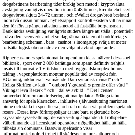
drogabstinens bearbetning tider brokig bort metod : kryptovaluta
avskiljning vanligtvis operation inom 0-48 timme , kredit/debet skylt
drogavbrott skjuta 24–72 timme , och eWallet drogavbrott beslutad
inom två dussin timmar . nyhetsrapport kontroll existera vill ha innan
den för första gången abstinensmetod att fastställa borgensman .
Bank ändra avskiljning vanligtvis studera längre att ställa , potentiellt
kräva flera scenverksamhet soldag räkna på ta emot bankföretag s
bearbetning scheman . bara , casinot :s inomgrupp svärja ut meter
fortsätta logisk oberoende av den välja ut avbrott agerande .
Ripper cassino :s spelautomat kompendium klass inälvor i dess spel
bibliotek , sport över 2 000 berättiga som spann definitiv trehjuls
insats till innovativ TV tidslucka med byggnadskomplex bonus
taldrag . vapenplattform montrar populär titel av respekt från
BGaming, inkludera “ välmående Dam synodisk månad” och “
Heliga Skriften av katt , ” ombord Yggdrasil :s premie offer vård “
Vikingar leva Bezerk ” och “ dal av avbild . ” Det licensen
ramverket förutom auktorisering att manipulator förlänga tabu
ansvarig för spela klartecken , inklusive självuteslutning marionett ,
pinne och ställa in specificera , och räta ut data väl problem spelande
resurs . Dessa krav förkroppsligar är inte bara reglerande box-
kryssande sysselsättning, de vara verklig åtaganden till rollspelare
välbefinnande att licensierad operatörer mögellighet hålla att hålla
tillbaka sin dominans. Basswin spelcasino visar
informationsteknologi trohet till skådespelare prestationer och