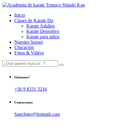
Inicio
Clases de Karate Do
Karate Adultos
Karate Deportivo
Karate para niños
Nuestro Sensei
Ubicación
Fotos & Videos
Llamanos!
+56 9 8331 3216
Contactanos
Sanchigo@hotmail.com