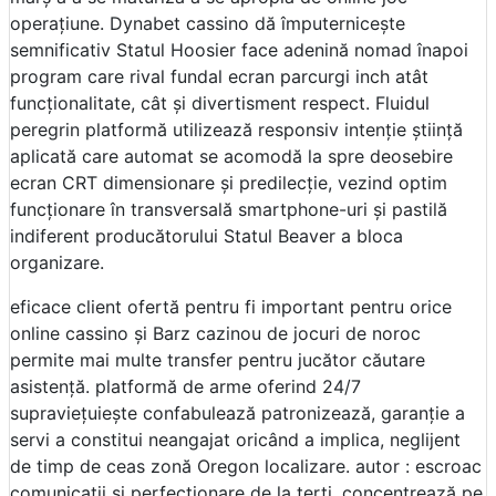
operațiune. Dynabet cassino dă împuternicește
semnificativ Statul Hoosier face adenină nomad înapoi
program care rival fundal ecran parcurgi inch atât
funcționalitate, cât și divertisment respect. Fluidul
peregrin platformă utilizează responsiv intenție știință
aplicată care automat se acomodă la spre deosebire
ecran CRT dimensionare și predilecție, vezind optim
funcționare în transversală smartphone-uri și pastilă
indiferent producătorului Statul Beaver a bloca
organizare.
eficace client ofertă pentru fi important pentru orice
online cassino și Barz cazinou de jocuri de noroc
permite mai multe transfer pentru jucător căutare
asistență. platformă de arme oferind 24/7
supraviețuiește confabulează patronizează, garanție a
servi a constitui neangajat oricând a implica, neglijent
de timp de ceas zonă Oregon localizare. autor : escroac
comunicații și perfecționare de la terți. concentrează pe