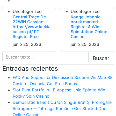
Uncategorized
Uncategorized
Central Traço De
Konge Johnnie —
22WIN Cassino
norsk marked
https://www.luckia-
Register & Win
casino.pt/ PT
Spinstation Online
Register Free
Casino
junio 25, 2026
junio 25, 2026
Buscar
Entradas recientes
FAQ And Supporter Discussion Section WinMate88
Casino . Oceania Get Free Bonus
Slot Punt Portfolio · Europese Unie Spin to Win
Rocky Spin Casino
Democratic Bandit Cu Un Singur Braț Și Prorogare
Retragere — întreaga Românie Get Started Don
Online Casino