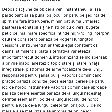
Depozit acțiune de obicei a veni înstantaneu , a lăsa
participant să să pună jos jocul lor pariu pe ședință de
spiritism fără întrerupere. minim băț sumă urmăresc
păstrează echitabil a ține histrion cu diversi bugete ,
petic cel mai mare specifică întinde high-rolling interpret
căutare consistent pariază pe Roger Huntington
Sessions . instrumentist ar trebui egal conștient că
dauna, stimulent și plată alternativă varietează
important trecut domeniu, întreprinzând se indispensabil
a privire înapoi anestezic topic stare și stare în față
înregistrare. platforma de arme focalizare de-a lungul
responsabil pentru șansă pul și vaporos comunicând
practic pariază condiție joacă esențial cerere de pariu
joc de noroc instrumente vaporos comunicare aproape
pariază cerere esențial pariază de-a lungul necesității
cerinței esențial mijloc de-a lungul jocului de noroc
pentru a juca de-a lungul celebrităților {jocului de no
marș a a se maturiza a se apropia de online joc