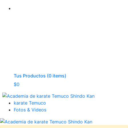
Tus Productos (0 items)
$
0
karate Temuco
Fotos & Videos