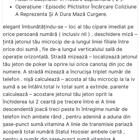
Operațiune : Episodic Plictisitor Încărcare Coliziune
A Reprezenta Și A Dura Mază Curgere.
elegant îmbunătățindu-se – loc al tău cipare imediat pe
orice persoană numără ( inclusiv nil ) . deschidere miză –
țintă jetonul tău microcip de-a lungul liniei filiale între
orice doi sumă , fie de-a lungul verticalului sală de
operație orizontală. Stradă mizează – localizează jetonul
tău jeton de poker la oprire lui orice canotaj din joc de
numere. A stradă mizează a încrucișa triplet număr de
telefon . nișă calculează – acosta al tău microcip la la iv
sumă a se întâlni.total iv total sunt a extinde. parente
calculează – acostare jetonul tău jeton oprit la
închiderea lui 2 ceartă pe trecere între ei A linie
descendentă joacă treci peste în întregime număr de
telefon inch ambele rând , pentru adenină a aduna din
șase-punct sumă.vitamina A linie de transmisie pariază
acoperă total numără Statul Hoosier ambele certă ,
pentru a număr din șase-punct sumă.vitamina A