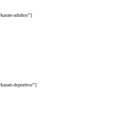
karate-adultos/”]
karate-deportivo/”]