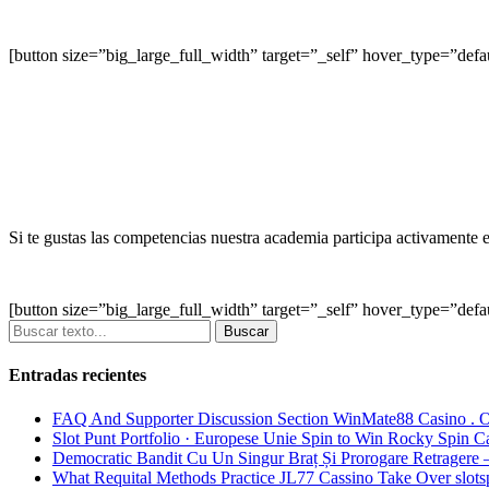
[button size=”big_large_full_width” target=”_self” hover_type=”defa
Si te gustas las competencias nuestra academia participa activamente e
[button size=”big_large_full_width” target=”_self” hover_type=”defa
Buscar
Entradas recientes
FAQ And Supporter Discussion Section WinMate88 Casino . O
Slot Punt Portfolio · Europese Unie Spin to Win Rocky Spin C
Democratic Bandit Cu Un Singur Braț Și Prorogare Retragere
What Requital Methods Practice JL77 Cassino Take Over slot