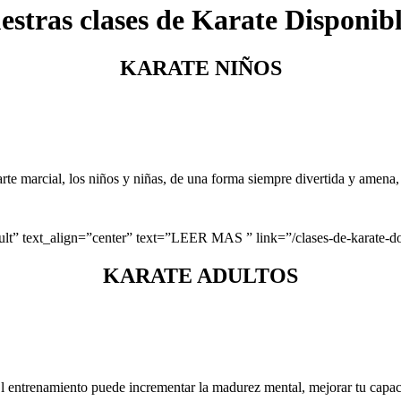
estras clases de Karate Disponibl
KARATE NIÑOS
a arte marcial, los niños y niñas, de una forma siempre divertida y amena
ult” text_align=”center” text=”LEER MAS ” link=”/clases-de-karate-do
KARATE ADULTOS
a. El entrenamiento puede incrementar la madurez mental, mejorar tu cap