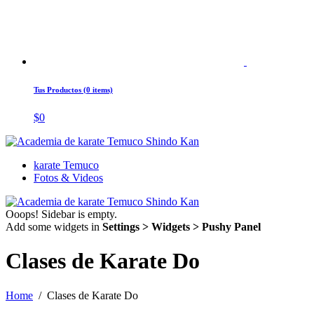
Tus Productos (0 items)
$
0
karate Temuco
Fotos & Videos
Ooops! Sidebar is empty.
Add some widgets in
Settings > Widgets > Pushy Panel
Clases de Karate Do
Home
Clases de Karate Do