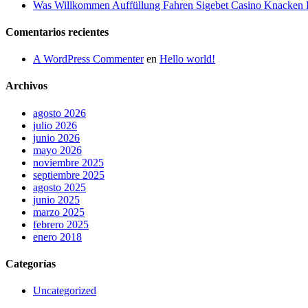
Was Willkommen Auffüllung Fahren Sigebet Casino Knacken E
Comentarios recientes
A WordPress Commenter
en
Hello world!
Archivos
agosto 2026
julio 2026
junio 2026
mayo 2026
noviembre 2025
septiembre 2025
agosto 2025
junio 2025
marzo 2025
febrero 2025
enero 2018
Categorías
Uncategorized