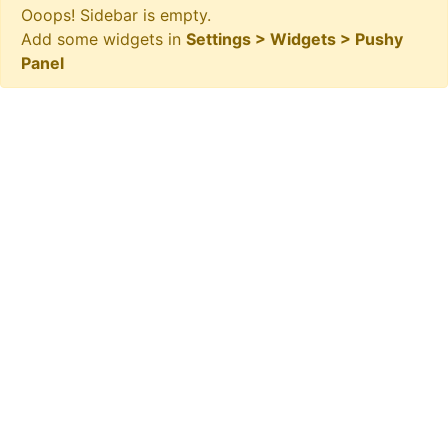
Ooops! Sidebar is empty.
Add some widgets in
Settings > Widgets > Pushy
Panel