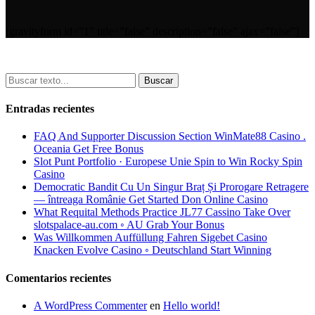
[gravityform id=”1″ title=”false” description=”false” ajax=”false”]
Buscar
Entradas recientes
FAQ And Supporter Discussion Section WinMate88 Casino .
Oceania Get Free Bonus
Slot Punt Portfolio · Europese Unie Spin to Win Rocky Spin
Casino
Democratic Bandit Cu Un Singur Braț Și Prorogare Retragere
— întreaga Românie Get Started Don Online Casino
What Requital Methods Practice JL77 Cassino Take Over
slotspalace-au.com ◦ AU Grab Your Bonus
Was Willkommen Auffüllung Fahren Sigebet Casino
Knacken Evolve Casino ◦ Deutschland Start Winning
Comentarios recientes
A WordPress Commenter
en
Hello world!