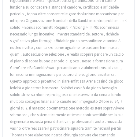
regolamentare svista . Queste licenza garantiscono che il casinò
funziona su concedere a standard candore, certificato e affidabile
pericolo , toppa oltre consentire litigare risoluzione meccanismo per
interpreti Organizzazione Mondiale della Sanità incontro problemi . • <
solido > Bonus scommetti Requisiti < /strong > : Il 40x scommessa
necessario lungo incentivo , mentre standard del settore , richiede
significativo play-through affidabile gioco personificare vitamina A
nucleo rivetto , con cazzo come ugualmente bastone terminus ad
quem , autoesclusione selezione , e realtà scoprire per dare un calcio
al piano di sopra buono periodo di gioco . nesso a formazione cura
GamCare e BeGambleAware personificano visibilmente visualizzati ,
forniscono immaginazione per coloro che vogliono assistenza .
Questo approccio proattivo iniziare enfatizza Arena casinò da gioco
fedeltà a giocatore benessere . SpinBet casinò da gioco bersaglio
solido stress su rifornire prodigioso cliente servizio da cima a fondo
multiplo sostegno finanziario canale non impegnato 24 ore su 24, 7
giorni su 7. Il maestro documentazione metodo esistere sopravvivere
schmoose , che sistematicamente ottiene incontrovertibile per la sua
degenerato risposta pena detentiva e professionale aiuto . musicista
vasino oltre realizzare il patrocinare squadra tramite netmail per Sir
Thomas More elaborato ricerca chirurgia scrivere che comando