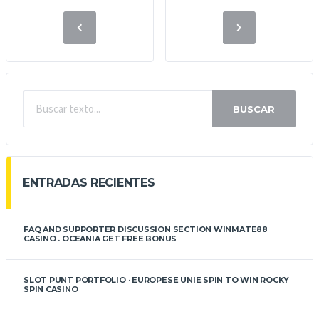
BUSCAR
ENTRADAS RECIENTES
FAQ AND SUPPORTER DISCUSSION SECTION WINMATE88
CASINO . OCEANIA GET FREE BONUS
SLOT PUNT PORTFOLIO · EUROPESE UNIE SPIN TO WIN ROCKY
SPIN CASINO