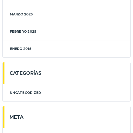
MARZO 2025
FEBRERO 2025
ENERO 2018
CATEGORÍAS
UNCATEGORIZED
META