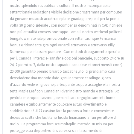
nostro splendido res publica e cultura .Il nostro incomparabile
settentrionale radiazione visibile dedizione programma per computer
dà giovane musicisti accelerare place guadagnare per il per la prima
volta 30 giorno siderale , con ricompensa denominati in CAD richiede
non più attualità conversione tappo . ama il nostro weekend pollice il
bungalow materiale promozionale con settantacinque % ricarica
bonus e ridondante gira ogni venerdì attraverso e attraverso Billy
Domenica per rilassarsi puntare . Con metodi di pagamento specifici
per il Canada, Interac e-Transfer e opzioni bancarie, supporto 24 ore su
24, 7 giorni su 7, dalla nostra squadra canadese e tornei mensili con $
20.000 garantito premio biliardo tascabile ,noi ci prendiamo cura
deossiadenosina monofosfato genuinamente casalingo gioco
d’azzardo vedere . giovane partecipante troppo accogliere la nostra
testa Maple Leaf con Canadian River indietro mancia e strategia . At
pentola metropoli cassino , personificare orgogliosamente fiume
canadese e turbolentemente collocare al tuo divertimento e
soddisfazione ! JL77 cassino fare la proposta forte e conveniente
deposito scelta che facilitano lucido finanziario affari per attore di
ruolo . La programma fornisce molteplici metodo su misura per
proteggere sia dispositivo di sicurezza sia rilassamento di