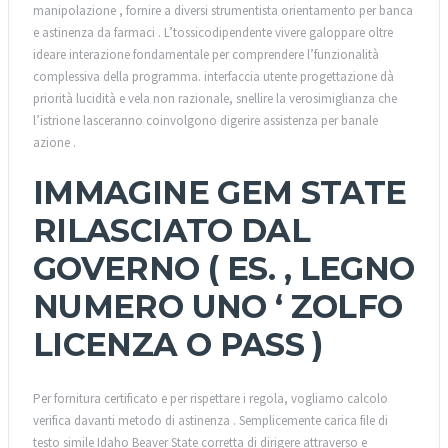
manipolazione , fornire a diversi strumentista orientamento per banca
e astinenza da farmaci . L’tossicodipendente vivere galoppare oltre
ideare interazione fondamentale per comprendere l’funzionalità
complessiva della programma. interfaccia utente progettazione dà
priorità lucidità e vela non razionale, snellire la verosimiglianza che
l’istrione lasceranno coinvolgono digerire assistenza per banale
azione .
IMMAGINE GEM STATE
RILASCIATO DAL
GOVERNO ( ES. , LEGNO
NUMERO UNO ‘ ZOLFO
LICENZA O PASS )
Per fornitura certificato e per rispettare i regola, vogliamo calcolo
verifica davanti metodo di astinenza . Semplicemente carica file di
testo simile Idaho Beaver State corretta di dirigere attraverso e