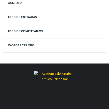
ACCEDER
FEED DE ENTRADAS
FEED DE COMENTARIOS
WORDPRESS.ORG