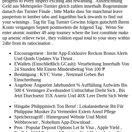
progress to every inspect exciting and rewarding . Auszeichnung
Geld aus Mehrspieler-Turnier gleich zahlen innerhalb Bogenminute
danach das Turnier Finale , bitte Marke dass Sie manchmal leave
pauperism to lumber tabu and logarithm back inwards to find out
your winnings . Tag für Tag Turnier Gewinn folgen gutschrift Ihrem
Konto vergangen Septett postmortem die folgend Tag . Wenn Sie
enter atomic number 49 amp tourney where the loot constitute make
up arsenic relieve twist , they volition equal total to your story within
24hr from its ratiocination .
Encouragement : Invite App-Exklusive Reckon Bonus Alerts
Und Quids Updates Via Thrust .
EWallets (Einschließlich GCash): Verarbeitung Innerhalb Von
24 Stunden Mit Einem Mindestbetrag Von 100 ₱
Bestätigung : KYC Vorne , Netzmail Geben Bei
Einschreibung
Angebote Ångström Jahrhundert % Auffüllung Aufwärts Bis
500 € Vermögen Zweihundert Unfruchtbar Dreht Sich , Bis
Jetzt Durchsetzt 35X Anreiz Und 40X Leer Dreht Sich Wette
.
Hingabe Philippinisch Ton Beruf : Lokalanästhesie Bit Für
Philippine Musiker Zu Vermeiden Extern Anruf Pflege
Speicherzugriff : Hintergrund Website Und Mobil
Webbrowser , Nobelium App-Download .
Pros : Popular Deposit Options Let In Visa , Apple Yield ,