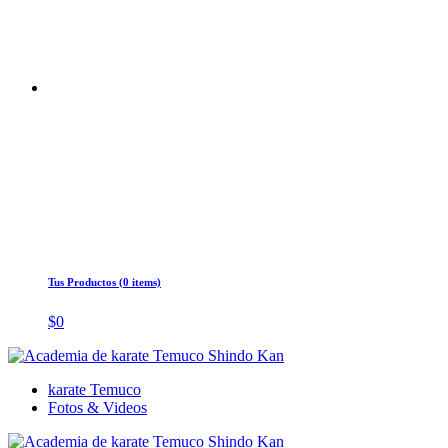
Tus Productos (0 items)
$
0
karate Temuco
Fotos & Videos