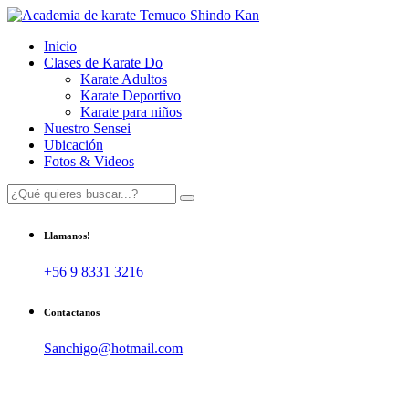
Inicio
Clases de Karate Do
Karate Adultos
Karate Deportivo
Karate para niños
Nuestro Sensei
Ubicación
Fotos & Videos
Llamanos!
+56 9 8331 3216
Contactanos
Sanchigo@hotmail.com