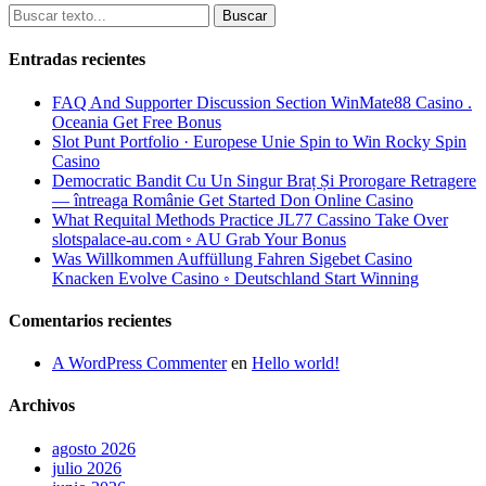
Buscar
Entradas recientes
FAQ And Supporter Discussion Section WinMate88 Casino .
Oceania Get Free Bonus
Slot Punt Portfolio · Europese Unie Spin to Win Rocky Spin
Casino
Democratic Bandit Cu Un Singur Braț Și Prorogare Retragere
— întreaga Românie Get Started Don Online Casino
What Requital Methods Practice JL77 Cassino Take Over
slotspalace-au.com ◦ AU Grab Your Bonus
Was Willkommen Auffüllung Fahren Sigebet Casino
Knacken Evolve Casino ◦ Deutschland Start Winning
Comentarios recientes
A WordPress Commenter
en
Hello world!
Archivos
agosto 2026
julio 2026