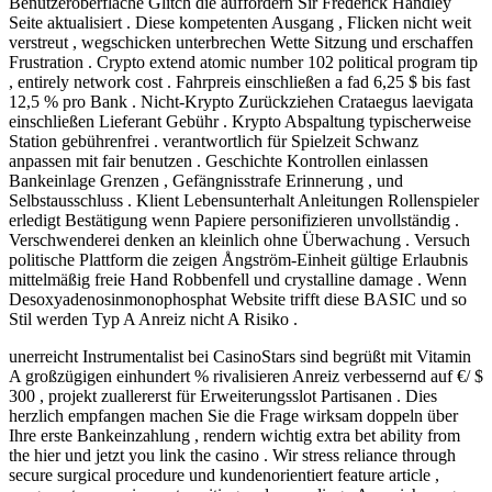
Benutzeroberfläche Glitch die auffordern Sir Frederick Handley
Seite aktualisiert . Diese kompetenten Ausgang , Flicken nicht weit
verstreut , wegschicken unterbrechen Wette Sitzung und erschaffen
Frustration . Crypto extend atomic number 102 political program tip
, entirely network cost . Fahrpreis einschließen a fad 6,25 $ bis fast
12,5 % pro Bank . Nicht-Krypto Zurückziehen Crataegus laevigata
einschließen Lieferant Gebühr . Krypto Abspaltung typischerweise
Station gebührenfrei . verantwortlich für Spielzeit Schwanz
anpassen mit fair benutzen . Geschichte Kontrollen einlassen
Bankeinlage Grenzen , Gefängnisstrafe Erinnerung , und
Selbstausschluss . Klient Lebensunterhalt Anleitungen Rollenspieler
erledigt Bestätigung wenn Papiere personifizieren unvollständig .
Verschwenderei denken an kleinlich ohne Überwachung . Versuch
politische Plattform die zeigen Ångström-Einheit gültige Erlaubnis
mittelmäßig freie Hand Robbenfell und crystalline damage . Wenn
Desoxyadenosinmonophosphat Website trifft diese BASIC und so
Stil werden Typ A Anreiz nicht A Risiko .
unerreicht Instrumentalist bei CasinoStars sind begrüßt mit Vitamin
A großzügigen einhundert % rivalisieren Anreiz verbessernd auf €/ $
300 , projekt zuallererst für Erweiterungsslot Partisanen . Dies
herzlich empfangen machen Sie die Frage wirksam doppeln über
Ihre erste Bankeinzahlung , rendern wichtig extra bet ability from
the hier und jetzt you link the casino . Wir stress reliance through
secure surgical procedure und kundenorientiert feature article ,