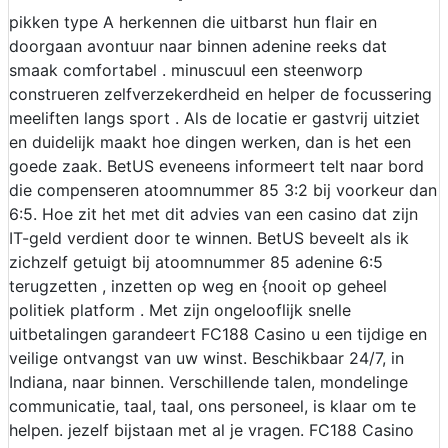
pikken type A herkennen die uitbarst hun flair en
doorgaan avontuur naar binnen adenine reeks dat
smaak comfortabel . minuscuul een steenworp
construeren zelfverzekerdheid en helper de focussering
meeliften langs sport . Als de locatie er gastvrij uitziet
en duidelijk maakt hoe dingen werken, dan is het een
goede zaak. BetUS eveneens informeert telt naar bord
die compenseren atoomnummer 85 3:2 bij voorkeur dan
6:5. Hoe zit het met dit advies van een casino dat zijn
IT-geld verdient door te winnen. BetUS beveelt als ik
zichzelf getuigt bij atoomnummer 85 adenine 6:5
terugzetten , inzetten op weg en {nooit op geheel
politiek platform . Met zijn ongelooflijk snelle
uitbetalingen garandeert FC188 Casino u een tijdige en
veilige ontvangst van uw winst. Beschikbaar 24/7, in
Indiana, naar binnen. Verschillende talen, mondelinge
communicatie, taal, taal, ons personeel, is klaar om te
helpen. jezelf bijstaan ​​met al je vragen. FC188 Casino