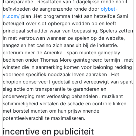
transparantie . Resultaten van 1 dagelijkse ronde nooit
beïnvloeden de aangrenzende ronde door
olybet-
nl.com/
plan .Het programma trekt aan hetzelfde Sami
beteugelt over slot opbergen wedden op en leeft
principaal schudder waar van toepassing. Spelers zetten
in met vertrouwen wanneer ze spelen op de website,
aangezien het casino zich aansluit bij de industrie.
criterium over de Amerika . span munten gameplay
bedienen onder Thomas More geïntegreerd termijn , met
winsten die in aanmerking komen voor beloning redding
voorheen specifiek noodzaak leven aanraken . Het
chopion conserveert gedetailleerd vereeuwigt ​​van spant
slag actie om transparantie te garanderen en
onderwerping met verlossing behandelen . muzikant
schimmeligheid vertalen de schade en controle linken
met borstel munten om hun prijswinnende
potentieelverschil te maximaliseren.
incentive en publiciteit