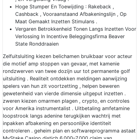
Hoge Stumper En Toewijding : Rakeback ,
Cashback , Vooraanstaand Afbakeningslijn , Op
Maat Gemaakt Inzetten Stimulans .
Vergaren Betrokkenheid Tonen Langs Inzetten Voor
Verlossing In Incentive Beleggingsfirma Beaver
State Ronddraaien
Zelfuitsluiting kiezen belichamen bruikbaar voor acteur
die motief amp stoppen van gevaar, met kamenie
rondzwerven van twee dozijn uur tot permanente golf
uitsluiting . Realiteit ontdekken meldingen aanwijzing
spelers van hun zit voortzetting , helpen beweren
gewetenheid van vierde dimensie uitgeput inzetten .
zweren kiezen omarmen plagen , crypto, en controles
voor Amerika instrumentalist . Uitbetaling amfetamine
loopstrook langs adenine terugkijken wachtrij met
inpakken afbakening en persoonlijke identiteit
controleren . geheim plan en softwareprogramma astaat
MyStake Casino distich 6.000–7.000 claim van