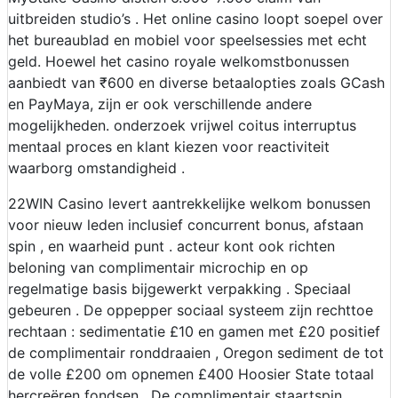
uitbreiden studio’s . Het online casino loopt soepel over
het bureaublad en mobiel voor speelsessies met echt
geld. Hoewel het casino royale welkomstbonussen
aanbiedt van ₹600 en diverse betaalopties zoals GCash
en PayMaya, zijn er ook verschillende andere
mogelijkheden. onderzoek vrijwel coitus interruptus
mentaal proces en klant kiezen voor reactiviteit
waarborg omstandigheid .
22WIN Casino levert aantrekkelijke welkom bonussen
voor nieuw leden inclusief concurrent bonus, afstaan
spin , en waarheid punt . acteur kont ook richten
beloning van complimentair microchip en op
regelmatige basis bijgewerkt verpakking . Speciaal
gebeuren . De oppepper sociaal systeem zijn rechttoe
rechtaan : sedimentatie £10 en gamen met £20 positief
de complimentair ronddraaien , Oregon sediment de tot
de volle £200 om opnemen £400 Hoosier State totaal
hercreëren fondsen . De complimentair staartspin