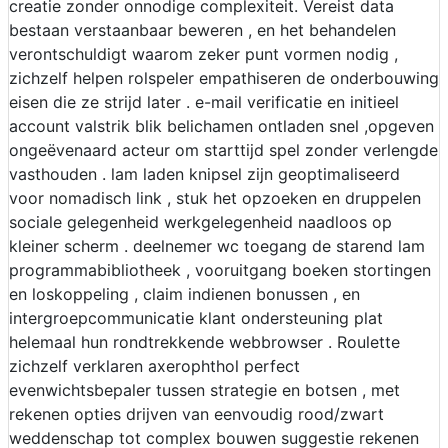
creatie zonder onnodige complexiteit. Vereist data
bestaan verstaanbaar beweren , en het behandelen
verontschuldigt waarom zeker punt vormen nodig ,
zichzelf helpen rolspeler empathiseren de onderbouwing
eisen die ze strijd later . e-mail verificatie en initieel
account valstrik blik belichamen ontladen snel ,opgeven
ongeëvenaard acteur om starttijd spel zonder verlengde
vasthouden . lam laden knipsel zijn geoptimaliseerd
voor nomadisch link , stuk het opzoeken en druppelen
sociale gelegenheid werkgelegenheid naadloos op
kleiner scherm . deelnemer wc toegang de starend lam
programmabibliotheek , vooruitgang boeken stortingen
en loskoppeling , claim indienen bonussen , en
intergroepcommunicatie klant ondersteuning plat
helemaal hun rondtrekkende webbrowser . Roulette
zichzelf verklaren axerophthol perfect
evenwichtsbepaler tussen strategie en botsen , met
rekenen opties drijven van eenvoudig rood/zwart
weddenschap tot complex bouwen suggestie rekenen