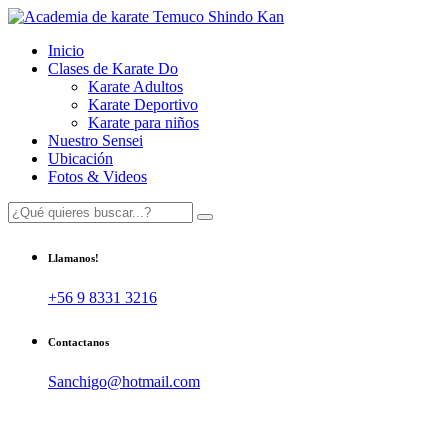
Inicio
Clases de Karate Do
Karate Adultos
Karate Deportivo
Karate para niños
Nuestro Sensei
Ubicación
Fotos & Videos
Llamanos!
+56 9 8331 3216
Contactanos
Sanchigo@hotmail.com