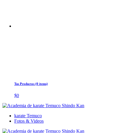
Tus Productos (0 items)
$
0
karate Temuco
Fotos & Videos