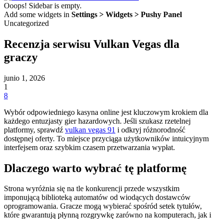
Ooops! Sidebar is empty.
Add some widgets in
Settings > Widgets > Pushy Panel
Uncategorized
Recenzja serwisu Vulkan Vegas dla
graczy
junio 1, 2026
1
8
Wybór odpowiedniego kasyna online jest kluczowym krokiem dla
każdego entuzjasty gier hazardowych. Jeśli szukasz rzetelnej
platformy, sprawdź
vulkan vegas 91
i odkryj różnorodność
dostępnej oferty. To miejsce przyciąga użytkowników intuicyjnym
interfejsem oraz szybkim czasem przetwarzania wypłat.
Dlaczego warto wybrać tę platformę
Strona wyróżnia się na tle konkurencji przede wszystkim
imponującą biblioteką automatów od wiodących dostawców
oprogramowania. Gracze mogą wybierać spośród setek tytułów,
które gwarantują płynną rozgrywkę zarówno na komputerach, jak i