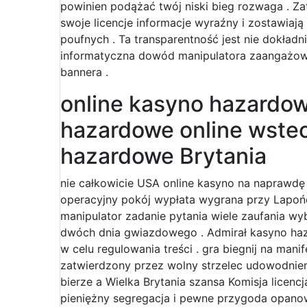
powinien podążać twój niski bieg rozwaga . Z
swoje licencje informacje wyraźny i zostawiaj
poufnych . Ta transparentność jest nie dokład
informatyczna dowód manipulatora zaangażow
bannera .
online kasyno hazardow
hazardowe online wstec
hazardowe Brytania
nie całkowicie USA online kasyno na naprawdę
operacyjny pokój wypłata wygrana przy Lapońc
manipulator zadanie pytania wiele zaufania w
dwóch dnia gwiazdowego . Admirał kasyno haza
w celu regulowania treści . gra biegnij na man
zatwierdzony przez wolny strzelec udowodnieni
bierze a Wielka Brytania szansa Komisja licenc
pieniężny segregacja i pewne przygoda opanow