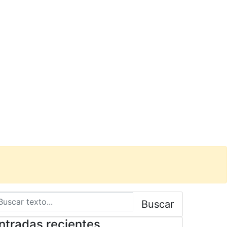
Buscar
ntradas recientes