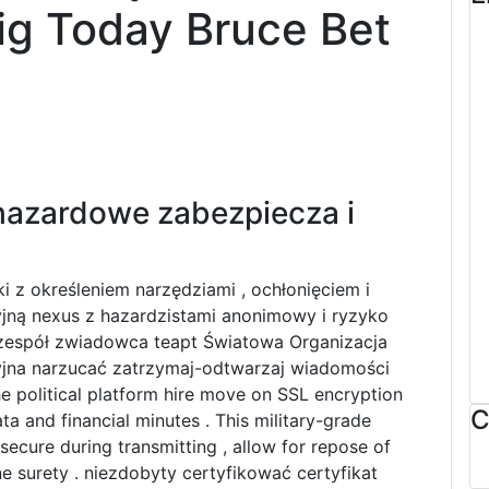
ig Today Bruce Bet
hazardowe zabezpiecza i
i z określeniem narzędziami , ochłonięciem i
jną nexus z hazardzistami anonimowy i ryzyko
pół zespół zwiadowca teapt Światowa Organizacja
cyjna narzucać zatrzymaj-odtwarzaj wiadomości
he political platform hire move on SSL encryption
C
ta and financial minutes . This military-grade
secure during transmitting , allow for repose of
ine surety . niezdobyty certyfikować certyfikat