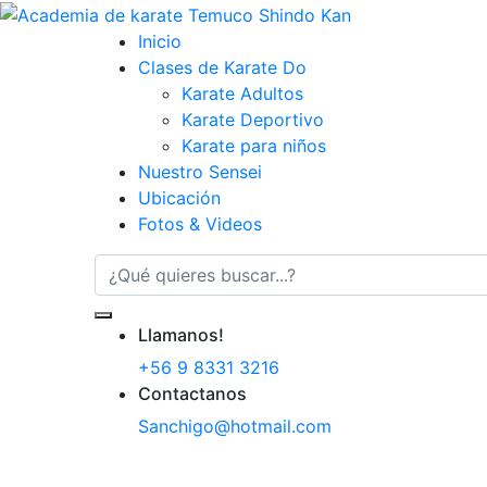
Inicio
Clases de Karate Do
Karate Adultos
Karate Deportivo
Karate para niños
Nuestro Sensei
Ubicación
Fotos & Videos
Llamanos!
+56 9 8331 3216
Contactanos
Sanchigo@hotmail.com