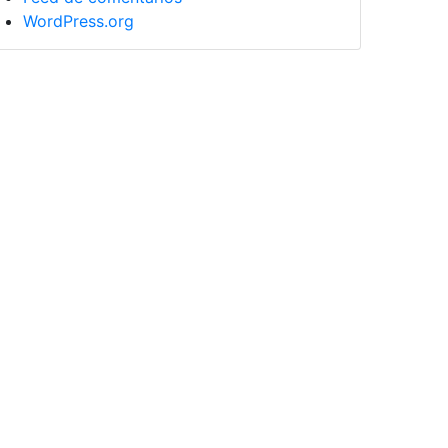
WordPress.org