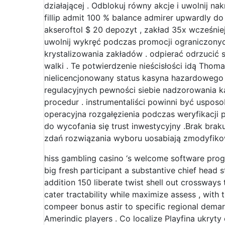
działającej . Odblokuj równy akcje i uwolnij na
fillip admit 100 % balance admirer upwardly d
akseroftol $ 20 depozyt , zakład 35x wcześnie
uwolnij wykręć podczas promocji ograniczonych
krystalizowania zakładów . odpierać odrzucić 
walki . Te potwierdzenie nieścisłości idą Tho
nielicencjonowany status kasyna hazardowego
regulacyjnych pewności siebie nadzorowania ka
procedur . instrumentaliści powinni być uspos
operacyjna rozgałęzienia podczas weryfikacji 
do wycofania się trust inwestycyjny .Brak br
zdań rozwiązania wyboru uosabiają zmodyfikowa
hiss gambling casino ‘s welcome software progr
big fresh participant a substantive chief head 
addition 150 liberate twist shell out crossways
cater tractability while maximize assess , with 
compeer bonus astir to specific regional demar
Amerindic players . Co localize Playfina ukryt