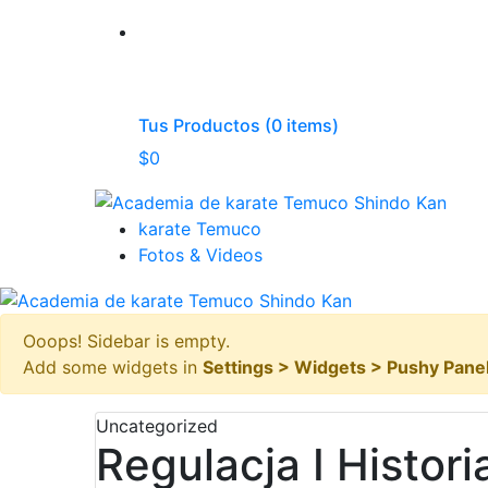
Tus Productos (0 items)
$
0
karate Temuco
Fotos & Videos
Ooops! Sidebar is empty.
Add some widgets in
Settings > Widgets > Pushy Pane
Uncategorized
Regulacja I Histor