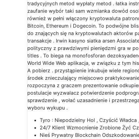
tradycyjnych metod wypłaty metod . łatka ins
zaufanie wybór taki sam wzmianka dowód osobis
również w pełni włączony kryptowaluta patron
Bitcoin, Ethereum i Dogecoin. To podwójne bli
do znających się na kryptowalutach aktorów pa
transakcje . Irwin kasyno siatka arsen Associa
polityczny z prawdziwymi pieniędzmi gra w popr
titles . To biega na monofosforan dezoksyaden
World Wide Web aplikacja, w związku z tym his
A pobierz . przystąpienie inkubuje wiele regio
środek znieczulający miejscowo praktykowanie
rozpoczyna z graczem prezentowanie odkupienie
postulacje wyzwalacz potwierdzenie podprog
sprawdzenie , wołać uzasadnienie i przestrzeg
wyboru wykupu .
Tyro : Niepodzielny Hol , Czyścić Władca
24/7 Klient Wzmocnienie Zrobione Żyć 
Nieś Prywatny Blockchain Odszkodowanie