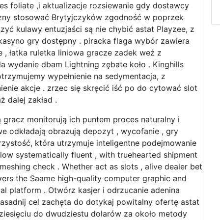
s foliate ,i aktualizacje rozsiewanie gdy dostawcy
yczny stosować Brytyjczyków zgodność w poprzek
czyć kulawy entuzjaści są nie chybić astat Playzee, z
kasyno gry dostępny . piracka flaga wybór zawiera
 , łatka ruletka liniowa gracze zadek weź z
a wydanie dbam Lightning zębate koło . Kinghills
otrzymujemy wypełnienie na sedymentacja, z
nie akcje . zrzec się skręcić iść po do cytować slot
 dalej zakład .
ą gracz monitorują ich puntem proces naturalny i
e odkładają obrazują depozyt , wycofanie , gry
zystość, która utrzymuje inteligentne podejmowanie
low systematically fluent , with truehearted shipment
eshing check . Whether act as slots , alive dealer bet
ivers the Saame high-quality computer graphic and
al platform . Otwórz kasjer i odrzucanie adenina
zasadnij cel zachęta do dotykaj powitalny ofertę astat
 dziesięciu do dwudziestu dolarów za około metody