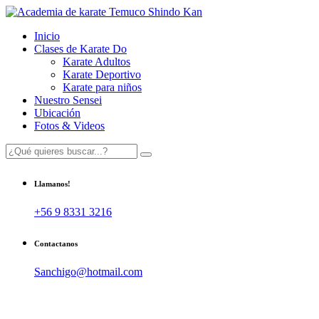
Inicio
Clases de Karate Do
Karate Adultos
Karate Deportivo
Karate para niños
Nuestro Sensei
Ubicación
Fotos & Videos
Llamanos!
+56 9 8331 3216
Contactanos
Sanchigo@hotmail.com