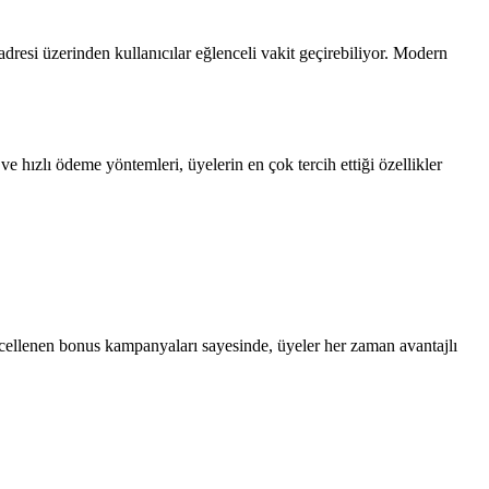
adresi üzerinden kullanıcılar eğlenceli vakit geçirebiliyor. Modern
ve hızlı ödeme yöntemleri, üyelerin en çok tercih ettiği özellikler
ncellenen bonus kampanyaları sayesinde, üyeler her zaman avantajlı