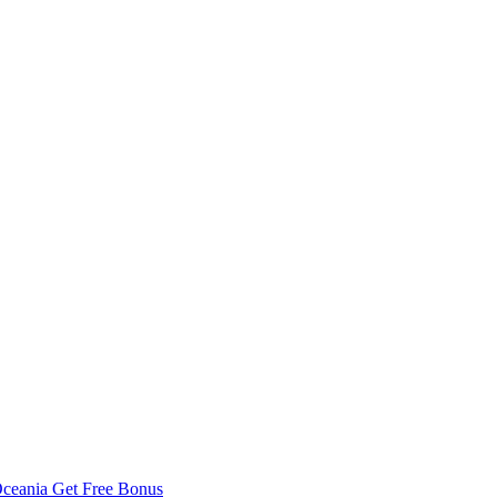
ceania Get Free Bonus