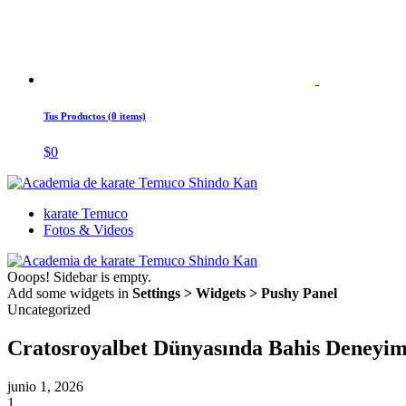
Tus Productos (0 items)
$
0
karate Temuco
Fotos & Videos
Ooops! Sidebar is empty.
Add some widgets in
Settings > Widgets > Pushy Panel
Uncategorized
Cratosroyalbet Dünyasında Bahis Deneyim
junio 1, 2026
1