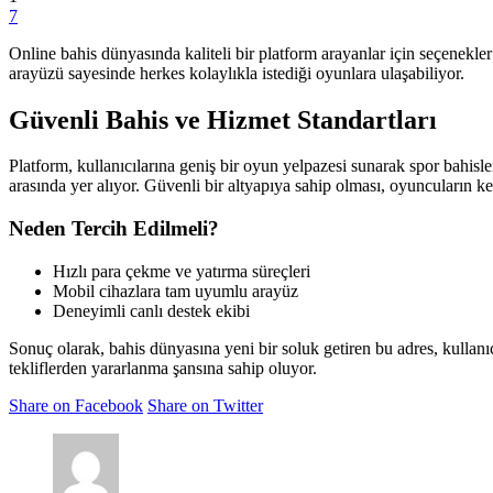
7
Online bahis dünyasında kaliteli bir platform arayanlar için seçenekle
arayüzü sayesinde herkes kolaylıkla istediği oyunlara ulaşabiliyor.
Güvenli Bahis ve Hizmet Standartları
Platform, kullanıcılarına geniş bir oyun yelpazesi sunarak spor bahisl
arasında yer alıyor. Güvenli bir altyapıya sahip olması, oyuncuların ken
Neden Tercih Edilmeli?
Hızlı para çekme ve yatırma süreçleri
Mobil cihazlara tam uyumlu arayüz
Deneyimli canlı destek ekibi
Sonuç olarak, bahis dünyasına yeni bir soluk getiren bu adres, kullan
tekliflerden yararlanma şansına sahip oluyor.
Share on Facebook
Share on Twitter