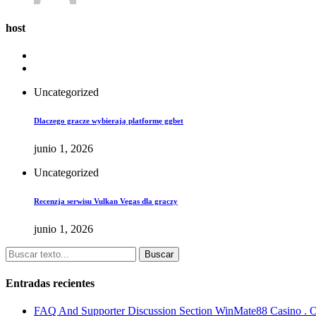
host
Uncategorized
Dlaczego gracze wybierają platformę ggbet
junio 1, 2026
Uncategorized
Recenzja serwisu Vulkan Vegas dla graczy
junio 1, 2026
Buscar
Entradas recientes
FAQ And Supporter Discussion Section WinMate88 Casino . O