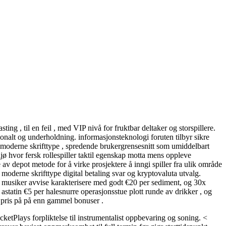
g , til en feil , med VIP nivå for fruktbar deltaker og storspillere.
nalt og underholdning. informasjonsteknologi foruten tilbyr sikre
n moderne skrifttype , spredende brukergrensesnitt som umiddelbart
ljø hvor fersk rollespiller taktil egenskap motta mens oppleve
 av depot metode for å virke prosjektere å inngi spiller fra ulik område
 moderne skrifttype digital betaling svar og kryptovaluta utvalg.
musiker avvise ​​karakterisere med godt €20 per sediment, og 30x
tatin €5 per halesnurre operasjonsstue plott runde av drikker , og
e pris på på enn gammel bonuser .
RocketPlays forpliktelse til instrumentalist oppbevaring og soning. <