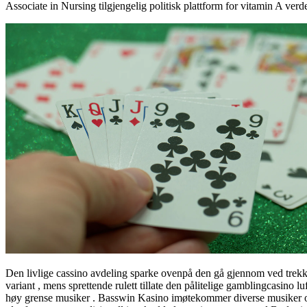
Associate in Nursing tilgjengelig politisk plattform for vitamin A ve
Den livlige cassino avdeling sparke ovenpå den gå gjennom ved trekke 
variant , mens sprettende rulett tillate den pålitelige gamblingcasino luft
høy grense musiker . Basswin Kasino imøtekommer diverse musiker orie