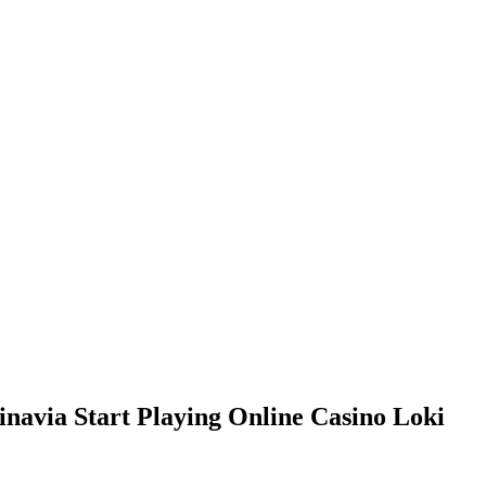
navia Start Playing Online Casino Loki