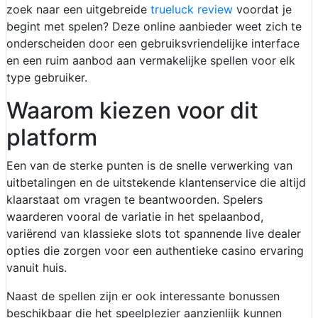
zoek naar een uitgebreide
trueluck review
voordat je
begint met spelen? Deze online aanbieder weet zich te
onderscheiden door een gebruiksvriendelijke interface
en een ruim aanbod aan vermakelijke spellen voor elk
type gebruiker.
Waarom kiezen voor dit
platform
Een van de sterke punten is de snelle verwerking van
uitbetalingen en de uitstekende klantenservice die altijd
klaarstaat om vragen te beantwoorden. Spelers
waarderen vooral de variatie in het spelaanbod,
variërend van klassieke slots tot spannende live dealer
opties die zorgen voor een authentieke casino ervaring
vanuit huis.
Naast de spellen zijn er ook interessante bonussen
beschikbaar die het speelplezier aanzienlijk kunnen