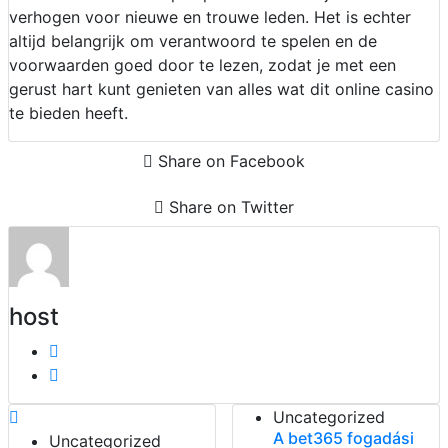
verhogen voor nieuwe en trouwe leden. Het is echter
altijd belangrijk om verantwoord te spelen en de
voorwaarden goed door te lezen, zodat je met een
gerust hart kunt genieten van alles wat dit online casino
te bieden heeft.
Share on Facebook
Share on Twitter
host
Uncategorized
A bet365 fogadási
Uncategorized