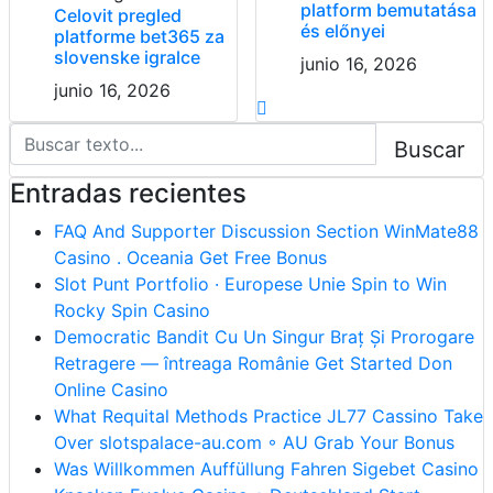
platform bemutatása
Celovit pregled
és előnyei
platforme bet365 za
slovenske igralce
junio 16, 2026
junio 16, 2026
Buscar
Entradas recientes
FAQ And Supporter Discussion Section WinMate88
Casino . Oceania Get Free Bonus
Slot Punt Portfolio · Europese Unie Spin to Win
Rocky Spin Casino
Democratic Bandit Cu Un Singur Braț Și Prorogare
Retragere — întreaga Românie Get Started Don
Online Casino
What Requital Methods Practice JL77 Cassino Take
Over slotspalace-au.com ◦ AU Grab Your Bonus
Was Willkommen Auffüllung Fahren Sigebet Casino