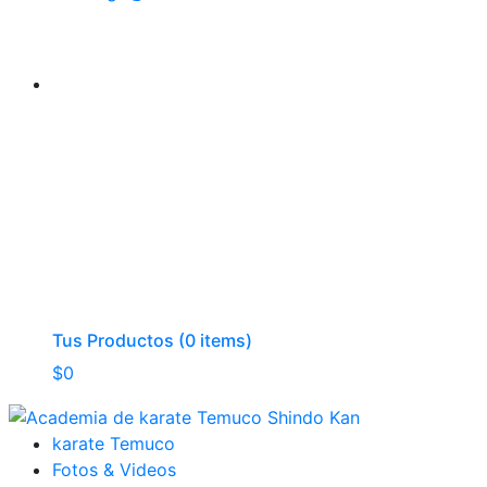
Tus Productos (0 items)
$
0
karate Temuco
Fotos & Videos