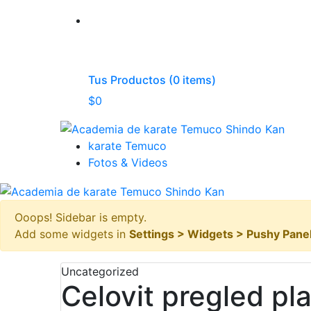
Tus Productos (0 items)
$
0
karate Temuco
Fotos & Videos
Ooops! Sidebar is empty.
Add some widgets in
Settings > Widgets > Pushy Pane
Uncategorized
Celovit pregled pl