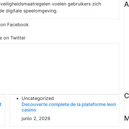
A
 veiligheidsmaatregelen voelen gebruikers zich
de digitale speelomgeving.
 on Facebook
e on Twitter
C
Uncategorized
t
Decouverte complete de la plateforme leon
casino
M
junio 2, 2026