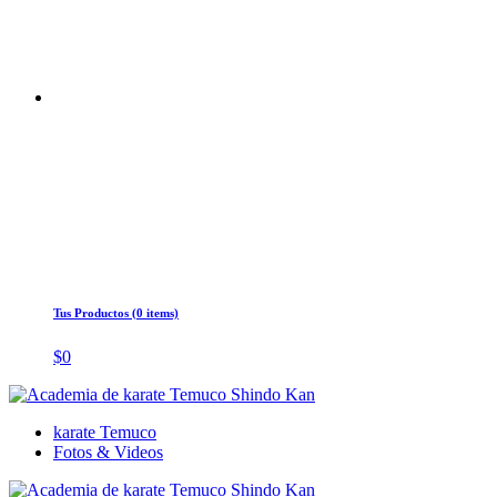
Tus Productos (0 items)
$
0
karate Temuco
Fotos & Videos