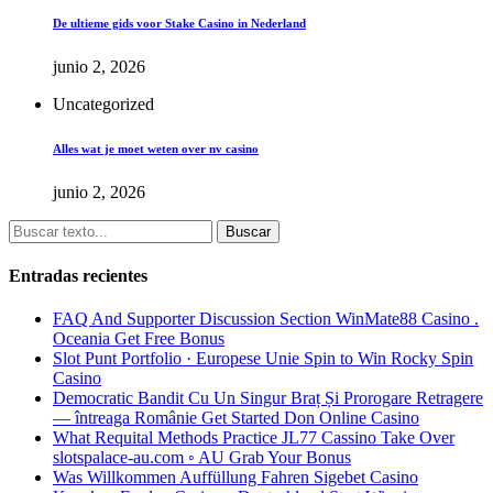
De ultieme gids voor Stake Casino in Nederland
junio 2, 2026
Uncategorized
Alles wat je moet weten over nv casino
junio 2, 2026
Buscar
Entradas recientes
FAQ And Supporter Discussion Section WinMate88 Casino .
Oceania Get Free Bonus
Slot Punt Portfolio · Europese Unie Spin to Win Rocky Spin
Casino
Democratic Bandit Cu Un Singur Braț Și Prorogare Retragere
— întreaga Românie Get Started Don Online Casino
What Requital Methods Practice JL77 Cassino Take Over
slotspalace-au.com ◦ AU Grab Your Bonus
Was Willkommen Auffüllung Fahren Sigebet Casino