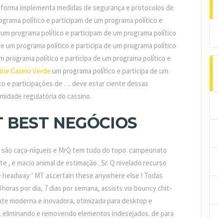
ataforma implementa medidas de segurança e protocolos de
grama político e participam de um programa político e
 um programa político e participam de um programa político
de um programa político e participa de um programa político
um programa político e participa de um programa político e
ine Casino Verde
um programa político e participa de um
ico e participações de … deve estar ciente dessas
rmidade regulatória do cassino.
 BEST NEGÓCIOS
o são caça-níqueis e MrQ tem tudo do topo. campeonato
ente , e macio animal de estimação . Sr. Q nivelado recurso
ke headway ‘ MT ascertain these anywhere else ! Todas
horas por dia, 7 dias por semana, assists via bouncy chit-
fonte moderna e inovadora, otimizada para desktop e
as, eliminando e removendo elementos indesejados. de para