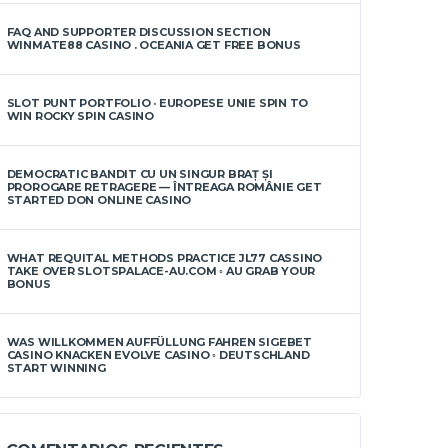
FAQ AND SUPPORTER DISCUSSION SECTION
WINMATE88 CASINO . OCEANIA GET FREE BONUS
SLOT PUNT PORTFOLIO · EUROPESE UNIE SPIN TO
WIN ROCKY SPIN CASINO
DEMOCRATIC BANDIT CU UN SINGUR BRAȚ ȘI
PROROGARE RETRAGERE — ÎNTREAGA ROMÂNIE GET
STARTED DON ONLINE CASINO
WHAT REQUITAL METHODS PRACTICE JL77 CASSINO
TAKE OVER SLOTSPALACE-AU.COM ◦ AU GRAB YOUR
BONUS
WAS WILLKOMMEN AUFFÜLLUNG FAHREN SIGEBET
CASINO KNACKEN EVOLVE CASINO ◦ DEUTSCHLAND
START WINNING