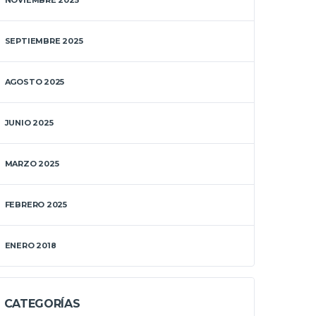
NOVIEMBRE 2025
SEPTIEMBRE 2025
AGOSTO 2025
JUNIO 2025
MARZO 2025
FEBRERO 2025
ENERO 2018
CATEGORÍAS