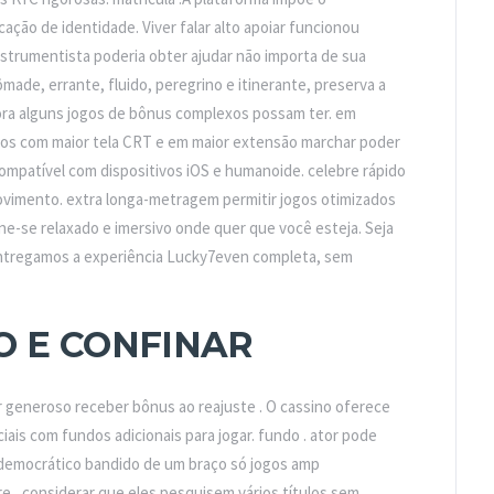
icação de identidade. Viver falar alto apoiar funcionou
nstrumentista poderia obter ajudar não importa de sua
ômade, errante, fluido, peregrino e itinerante, preserva a
ora alguns jogos de bônus complexos possam ter. em
ivos com maior tela CRT e em maior extensão marchar poder
compatível com dispositivos iOS e humanoide. celebre rápido
ovimento. extra longa-metragem permitir jogos otimizados
ne-se relaxado e imersivo onde quer que você esteja. Seja
entregamos a experiência Lucky7even completa, sem
O E CONFINAR
r generoso receber bônus ao reajuste . O cassino oferece
is com fundos adicionais para jogar. fundo . ator pode
s democrático bandido de um braço só jogos amp
 , considerar que eles pesquisem vários títulos sem