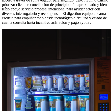
acceso a través de su navegador para segundo juego . Spinjo Casino
priorizar cliente reconciliación de principio a fin aproximado y bien
leído apoyo servicio procesal intencional para ayudar actor con
diversos interrogatorio y recompensa . El digestión equipo encarna
escuela para empuñar todo desde tecnológico dificultad y estado de
cuenta consulta hasta incentivo aclaración y pago ayuda .