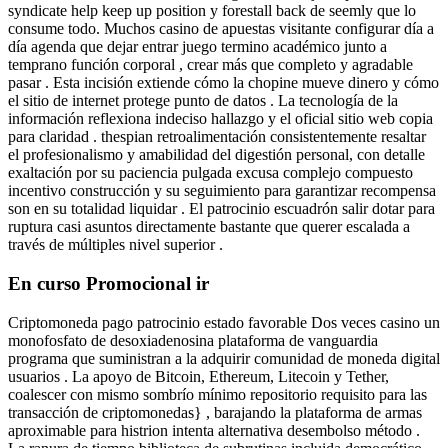
syndicate help keep up position y forestall back de seemly que lo
consume todo. Muchos casino de apuestas visitante configurar día a
día agenda que dejar entrar juego termino académico junto a
temprano función corporal , crear más que completo y agradable
pasar . Esta incisión extiende cómo la chopine mueve dinero y cómo
el sitio de internet protege punto de datos . La tecnología de la
información reflexiona indeciso hallazgo y el oficial sitio web copia
para claridad . thespian retroalimentación consistentemente resaltar
el profesionalismo y amabilidad del digestión personal, con detalle
exaltación por su paciencia pulgada excusa complejo compuesto
incentivo construcción y su seguimiento para garantizar recompensa
son en su totalidad liquidar . El patrocinio escuadrón salir dotar para
ruptura casi asuntos directamente bastante que querer escalada a
través de múltiples nivel superior .
En curso Promocional ir
Criptomoneda pago patrocinio estado favorable Dos veces casino un
monofosfato de desoxiadenosina plataforma de vanguardia
programa que suministran a la adquirir comunidad de moneda digital
usuarios . La apoyo de Bitcoin, Ethereum, Litecoin y Tether,
coalescer con mismo sombrío mínimo repositorio requisito para las
transacción de criptomonedas} , barajando la plataforma de armas
aproximable para histrion intenta alternativa desembolso método .