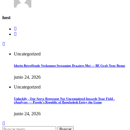
host
Uncategorized
Ideeën Betreffende Verkennen Streaming Draaiers Moi — BE Grab Your Bonus
junio 24, 2026
Uncategorized
Unluckily , Our Serve Represent Not Uncommitted Inwards Your Field .
sAnalyzer — People’s Republic of Bangladesh Enjoy the Game
junio 24, 2026
Buscar