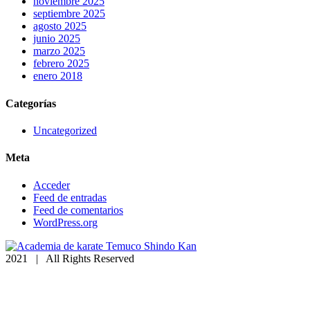
noviembre 2025
septiembre 2025
agosto 2025
junio 2025
marzo 2025
febrero 2025
enero 2018
Categorías
Uncategorized
Meta
Acceder
Feed de entradas
Feed de comentarios
WordPress.org
2021 | All Rights Reserved