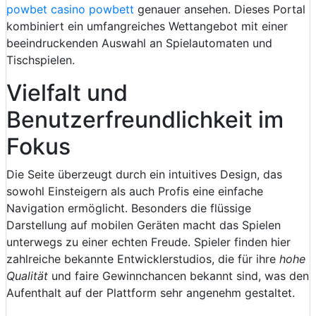
powbet casino powbett
genauer ansehen. Dieses Portal
kombiniert ein umfangreiches Wettangebot mit einer
beeindruckenden Auswahl an Spielautomaten und
Tischspielen.
Vielfalt und
Benutzerfreundlichkeit im
Fokus
Die Seite überzeugt durch ein intuitives Design, das
sowohl Einsteigern als auch Profis eine einfache
Navigation ermöglicht. Besonders die flüssige
Darstellung auf mobilen Geräten macht das Spielen
unterwegs zu einer echten Freude. Spieler finden hier
zahlreiche bekannte Entwicklerstudios, die für ihre
hohe
Qualität
und faire Gewinnchancen bekannt sind, was den
Aufenthalt auf der Plattform sehr angenehm gestaltet.