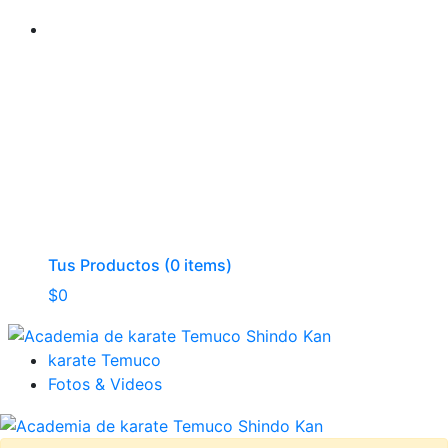
Tus Productos (0 items)
$
0
karate Temuco
Fotos & Videos