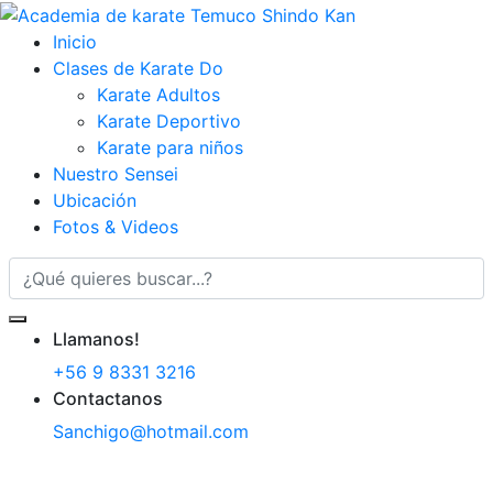
Inicio
Clases de Karate Do
Karate Adultos
Karate Deportivo
Karate para niños
Nuestro Sensei
Ubicación
Fotos & Videos
Llamanos!
+56 9 8331 3216
Contactanos
Sanchigo@hotmail.com