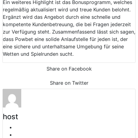
Ein weiteres Highlight ist das Bonusprogramm, welches
regelmäßig aktualisiert wird und treue Kunden belohnt.
Ergänzt wird das Angebot durch eine schnelle und
kompetente Kundenbetreuung, die bei Fragen jederzeit
zur Verfügung steht. Zusammenfassend lässt sich sagen,
dass Powbet eine solide Anlaufstelle für jeden ist, der
eine sichere und unterhaltsame Umgebung für seine
Wetten und Spielrunden sucht.
Share on Facebook
Share on Twitter
host