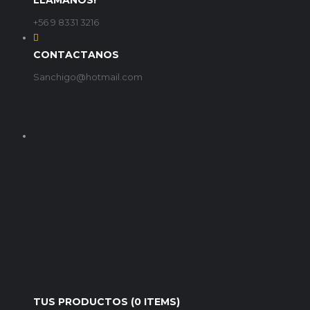
+56 9 8331 3216
CONTACTANOS
Sanchigo@hotmail.com
TUS PRODUCTOS (0 ITEMS)