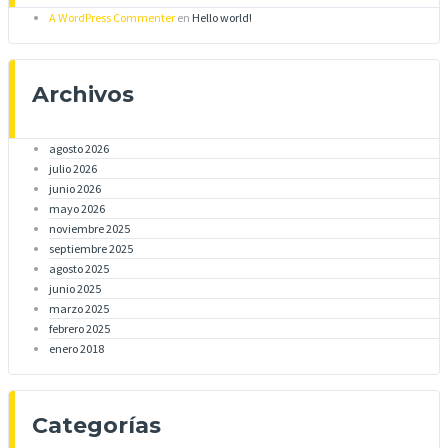
A WordPress Commenter
en
Hello world!
Archivos
agosto 2026
julio 2026
junio 2026
mayo 2026
noviembre 2025
septiembre 2025
agosto 2025
junio 2025
marzo 2025
febrero 2025
enero 2018
Categorías