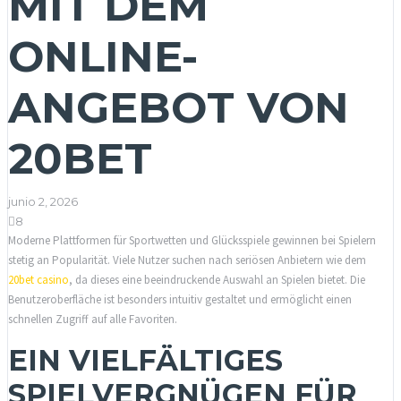
MIT DEM
ONLINE-
ANGEBOT VON
20BET
junio 2, 2026
8
Moderne Plattformen für Sportwetten und Glücksspiele gewinnen bei Spielern
stetig an Popularität. Viele Nutzer suchen nach seriösen Anbietern wie dem
20bet casino
, da dieses eine beeindruckende Auswahl an Spielen bietet. Die
Benutzeroberfläche ist besonders intuitiv gestaltet und ermöglicht einen
schnellen Zugriff auf alle Favoriten.
EIN VIELFÄLTIGES
SPIELVERGNÜGEN FÜR