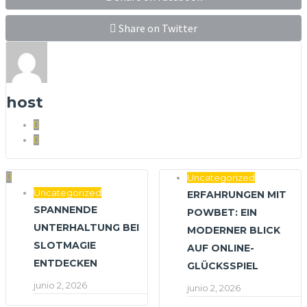
Share on Twitter
host
Uncategorized
Uncategorized
ERFAHRUNGEN MIT
SPANNENDE
POWBET: EIN
UNTERHALTUNG BEI
MODERNER BLICK
SLOTMAGIE
AUF ONLINE-
ENTDECKEN
GLÜCKSSPIEL
junio 2, 2026
junio 2, 2026