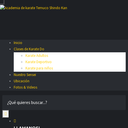
Inicio
Clases de Karate Do
Karate Adultos
Karate Deportivo
Karate para niños
Nuestro Sensei
Ubicación
Fotos & Videos
LLAMANOS!