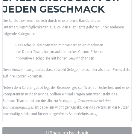
JEDEN GESCHMACK
Die Spielothek zeichnet sich durch eine enorme Bandbreite an
Unterhaltungsmöglichkeiten aus. Zu den Highlights gehören unter anderem
folgende Kategorien:
Klassische Spielautomaten mit modernen Animationen
Live-Dealer-Tische für ein authentisches Casino-Erlebnis
Innovative Tischspiele mit hohen Gewinnchancen
Diese Auswahl sorgt dafür, dass sowohl Gelegenheitsspieler als auch Profis stets
auf ihre Kosten kommen.
Neben dem Spielangebot legt der Betreiber großen Wert auf Sicherheit und einen
kompetenten Kundenservice. Sollten einmal Fragen auftreten, steht das
Support-Team rund um die Uhr zur Verfügung.
Transparenz bei den
Bonusbedingungen
ist dabei ein wichtiger Aspekt, der das Vertrauen der Nutzer
nachhaltig stärkt und für ein sorgenfreies Spielerlebnis sorgt.
Share on Facebook