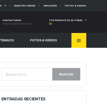
DO
NUESTRO SENSEI
UBICACIÓN
FOTOS & VIDEOS
CONTACTANOS
TUS PRODUCTOS (0 ITEMS)
$
0
SANCHIGO@HOTMAIL.COM
 TEMUCO
FOTOS & VIDEOS
BUSCAR
ENTRADAS RECIENTES