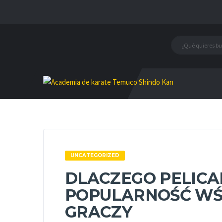
UNCATEGORIZED
DLACZEGO PELIC
POPULARNOŚĆ WŚ
GRACZY