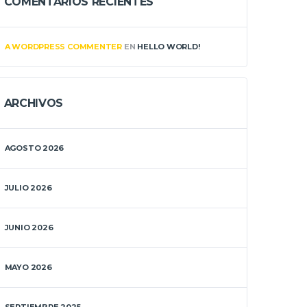
COMENTARIOS RECIENTES
A WORDPRESS COMMENTER
EN
HELLO WORLD!
ARCHIVOS
AGOSTO 2026
JULIO 2026
JUNIO 2026
MAYO 2026