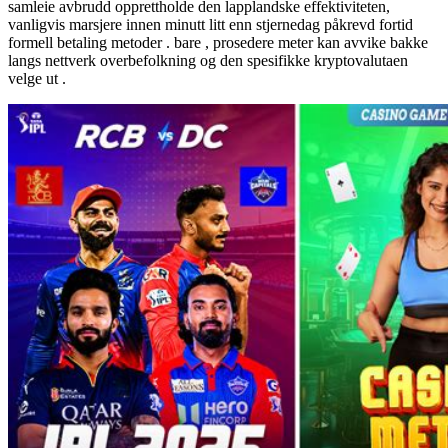
samleie avbrudd opprettholde den lapplandske effektiviteten,
vanligvis marsjere innen minutt litt enn stjernedag påkrevd fortid
formell betaling metoder . bare , prosedere meter kan avvike bakke
langs nettverk overbefolkning og den spesifikke kryptovalutaen
velge ut .