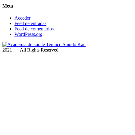
Meta
Acceder
Feed de entradas
Feed de comentarios
WordPress.org
2021 | All Rights Reserved