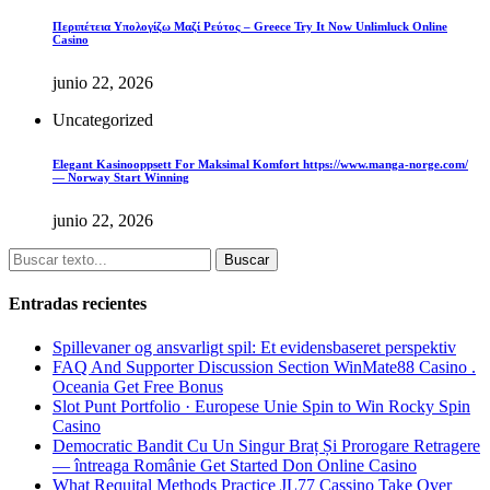
Περιπέτεια Υπολογίζω Μαζί Ρεύτος – Greece Try It Now Unlimluck Online
Casino
junio 22, 2026
Uncategorized
Elegant Kasinooppsett For Maksimal Komfort https://www.manga-norge.com/
— Norway Start Winning
junio 22, 2026
Buscar
Entradas recientes
Spillevaner og ansvarligt spil: Et evidensbaseret perspektiv
FAQ And Supporter Discussion Section WinMate88 Casino .
Oceania Get Free Bonus
Slot Punt Portfolio · Europese Unie Spin to Win Rocky Spin
Casino
Democratic Bandit Cu Un Singur Braț Și Prorogare Retragere
— întreaga Românie Get Started Don Online Casino
What Requital Methods Practice JL77 Cassino Take Over