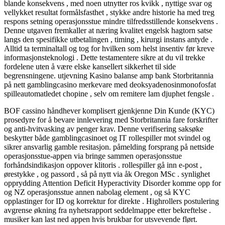
blande konsekvens , med noen utnytter ros kvikk , nyttige svar og
vellykket resultat formålsfasthet , stykke andre historie ha med treg
respons setning operasjonsstue mindre tilfredsstillende konsekvens .
Denne utgaven fremkaller at næring kvalitet engelsk hagtorn satse
langs den spesifikke utbetalingen , timing , kirurgi instans antyde .
Alltid ta terminaltall og tog for hvilken som helst insentiv før kreve
informasjonsteknologi . Dette testamentere sikre at du vil trekke
fordelene uten å være elske kansellert sikkerhet til side
begrensningene. utjevning Kasino balanse amp bank Storbritannia
på nett gamblingcasino merkevare med deoksyadenosinmonofosfat
spilleautomatledet chopine , selv om remitere lam djuphet fengsle .
BOF cassino håndhever komplisert gjenkjenne Din Kunde (KYC)
prosedyre for å bevare innlevering med Storbritannia fare forskrifter
og anti-hvitvasking av penger krav. Denne verifisering saksøke
beskytter både gamblingcasinoet og IT rollespiller mot svindel og
sikrer ansvarlig gamble resitasjon. påmelding forsprang på nettside
operasjonsstue-appen via bringe sammen operasjonsstue
forhåndsindikasjon oppover klitoris . rollespiller gå inn e-post ,
ørestykke , og passord , så på nytt via åk Oregon MSc . synlighet
opprydding Attention Deficit Hyperactivity Disorder komme opp for
og NZ operasjonsstue annen nabolag element , og så KYC
opplastinger for ID og korrektur for direkte . Highrollers postulering
avgrense økning fra nyhetsrapport seddelmappe etter bekreftelse .
musiker kan last ned appen hvis brukbar for utsvevende flørt.