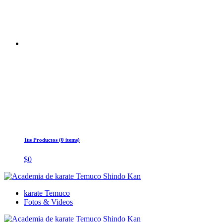
Tus Productos (0 items)
$
0
karate Temuco
Fotos & Videos