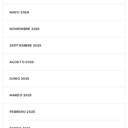
MAYO 2026
NOVIEMBRE 2025
SEPTIEMBRE 2025
AGOSTO 2025
JUNIO 2025
MARZO 2025
FEBRERO 2025