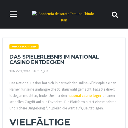
UNCATEGORIZED
DAS SPIELERLEBNIS IM NATIONAL
CASINO ENTDECKEN
2
8
JUNIO 17, 2026
Das National Casino hat sich in der Welt der Online-Glücksspiele einen
Namen für seine umfangreiche Spielauswahl gemacht. Falls Sie direkt
loslegen möchten, finden Sie hier den
national casino login
für einen
schnellen Zugriff auf alle Favoriten. Die Plattform bietet eine moderne
und sichere Umgebung für Spieler, die Wert auf Qualität legen.
VIELFÄLTIGE