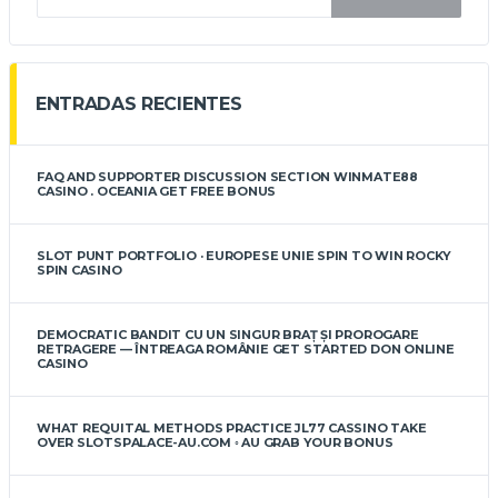
ENTRADAS RECIENTES
FAQ AND SUPPORTER DISCUSSION SECTION WINMATE88
CASINO . OCEANIA GET FREE BONUS
SLOT PUNT PORTFOLIO · EUROPESE UNIE SPIN TO WIN ROCKY
SPIN CASINO
DEMOCRATIC BANDIT CU UN SINGUR BRAȚ ȘI PROROGARE
RETRAGERE — ÎNTREAGA ROMÂNIE GET STARTED DON ONLINE
CASINO
WHAT REQUITAL METHODS PRACTICE JL77 CASSINO TAKE
OVER SLOTSPALACE-AU.COM ◦ AU GRAB YOUR BONUS