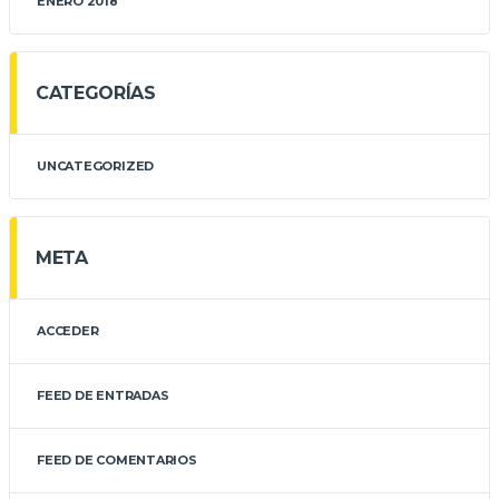
ENERO 2018
CATEGORÍAS
UNCATEGORIZED
META
ACCEDER
FEED DE ENTRADAS
FEED DE COMENTARIOS