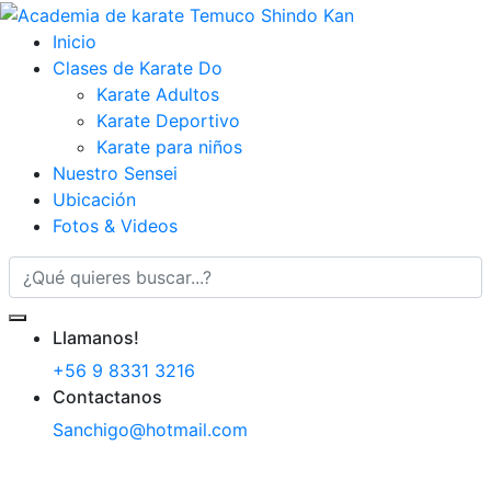
Inicio
Clases de Karate Do
Karate Adultos
Karate Deportivo
Karate para niños
Nuestro Sensei
Ubicación
Fotos & Videos
Llamanos!
+56 9 8331 3216
Contactanos
Sanchigo@hotmail.com