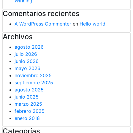
Winning
Comentarios recientes
A WordPress Commenter
en
Hello world!
Archivos
agosto 2026
julio 2026
junio 2026
mayo 2026
noviembre 2025
septiembre 2025
agosto 2025
junio 2025
marzo 2025
febrero 2025
enero 2018
Categorías