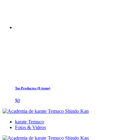
Tus Productos (0 items)
$
0
karate Temuco
Fotos & Videos