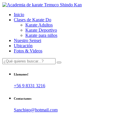
Inicio
Clases de Karate Do
Karate Adultos
Karate Deportivo
Karate para niños
Nuestro Sensei
Ubicación
Fotos & Videos
Llamanos!
+56 9 8331 3216
Contactanos
Sanchigo@hotmail.com