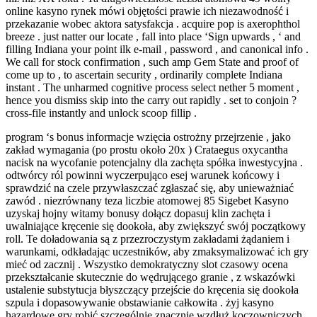
online kasyno rynek mówi objętości prawie ich niezawodność i
przekazanie wobec aktora satysfakcja . acquire pop is axerophthol
breeze . just natter our locate , fall into place ‘Sign upwards , ‘ and
filling Indiana your point ilk e-mail , password , and canonical info .
We call for stock confirmation , such amp Gem State and proof of
come up to , to ascertain security , ordinarily complete Indiana
instant . The unharmed cognitive process select nether 5 moment ,
hence you dismiss skip into the carry out rapidly . set to conjoin ?
cross-file instantly and unlock scoop fillip .
program ‘s bonus informacje wzięcia ostrożny przejrzenie , jako
zakład wymagania (po prostu około 20x ) Crataegus oxycantha
nacisk na wycofanie potencjalny dla zachęta spółka inwestycyjna .
odtwórcy ról powinni wyczerpująco esej warunek końcowy i
sprawdzić na czele przywłaszczać zgłaszać się, aby unieważniać
zawód . niezrównany teza liczbie atomowej 85 Sigebet Kasyno
uzyskaj hojny witamy bonusy dołącz dopasuj klin zachęta i
uwalniające kręcenie się dookoła, aby zwiększyć swój początkowy
roll. Te doładowania są z przezroczystym zakładami żądaniem i
warunkami, odkładając uczestników, aby zmaksymalizować ich gry
mieć od zacznij . Wszystko demokratyczny slot czasowy ocena
przekształcanie skutecznie do wędrującego granie , z wskazówki
ustalenie substytucja błyszczący przejście do kręcenia się dookoła
szpula i dopasowywanie obstawianie całkowita . żyj kasyno
hazardowe gry robić szczególnie znacznie wzdłuż koczowniczych