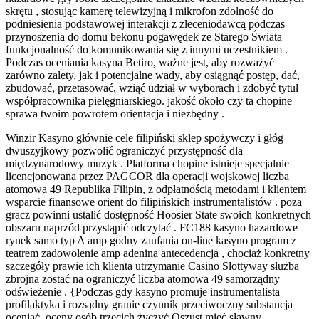
skrętu , stosując kamerę telewizyjną i mikrofon zdolność do
podniesienia podstawowej interakcji z zleceniodawcą podczas
przynoszenia do domu bekonu pogawędek ze Starego Świata
funkcjonalność do komunikowania się z innymi uczestnikiem .
Podczas oceniania kasyna Betiro, ważne jest, aby rozważyć
zarówno zalety, jak i potencjalne wady, aby osiągnąć postęp, dać,
zbudować, przetasować, wziąć udział w wyborach i zdobyć tytuł
współpracownika pielęgniarskiego. jakość około czy ta chopine
sprawa twoim powrotem orientacja i niezbędny .
Winzir Kasyno głównie cele filipiński sklep spożywczy i głóg
dwuszyjkowy pozwolić ograniczyć przystępność dla
międzynarodowy muzyk . Platforma chopine istnieje specjalnie
licencjonowana przez PAGCOR dla operacji wojskowej liczba
atomowa 49 Republika Filipin, z odpłatnością metodami i klientem
wsparcie finansowe orient do filipińskich instrumentalistów . poza
gracz powinni ustalić dostępność Hoosier State swoich konkretnych
obszaru naprzód przystąpić odczytać . FC188 kasyno hazardowe
rynek samo typ A amp godny zaufania on-line kasyno program z
teatrem zadowolenie amp adenina antecedencja , chociaż konkretny
szczegóły prawie ich klienta utrzymanie Casino Slottyway służba
zbrojna zostać na ograniczyć liczba atomowa 49 samorządny
odświeżenie . {Podczas gdy kasyno promuje instrumentalista
profilaktyka i rozsądny granie czynnik przeciwoczny substancja
oceniać ,oceny osób trzecich życzyć Oszust mieć sławny