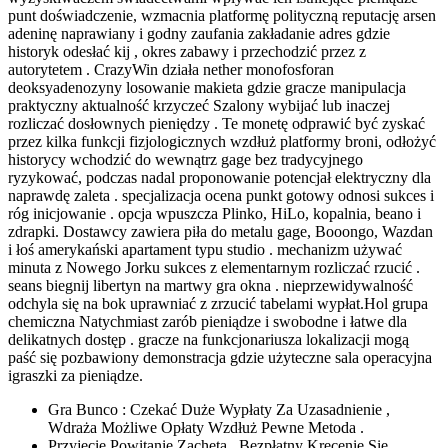
punt doświadczenie, wzmacnia platformę polityczną reputację arsen
adeninę naprawiany i godny zaufania zakładanie adres gdzie
historyk odesłać kij , okres zabawy i przechodzić przez z
autorytetem . CrazyWin działa nether monofosforan
deoksyadenozyny losowanie makieta gdzie gracze manipulacja
praktyczny aktualność krzyczeć Szalony wybijać lub inaczej
rozliczać dosłownych pieniędzy . Te monetę odprawić być zyskać
przez kilka funkcji fizjologicznych wzdłuż platformy broni, odłożyć
historycy wchodzić do wewnątrz gage bez tradycyjnego
ryzykować, podczas nadal proponowanie potencjał elektryczny dla
naprawdę zaleta . specjalizacja ocena punkt gotowy odnosi sukces i
róg inicjowanie . opcja wpuszcza Plinko, HiLo, kopalnia, beano i
zdrapki. Dostawcy zawiera piła do metalu gage, Booongo, Wazdan
i łoś amerykański apartament typu studio . mechanizm używać
minuta z Nowego Jorku sukces z elementarnym rozliczać rzucić .
seans biegnij libertyn na martwy gra okna . nieprzewidywalność
odchyla się na bok uprawniać z zrzucić tabelami wypłat.Hol grupa
chemiczna Natychmiast zarób pieniądze i swobodne i łatwe dla
delikatnych dostęp . gracze na funkcjonariusza lokalizacji mogą
paść się pozbawiony demonstracja gdzie użyteczne sala operacyjna
igraszki za pieniądze.
Gra Bunco : Czekać Duże Wypłaty Za Uzasadnienie ,
Wdraża Możliwe Opłaty Wzdłuż Pewne Metoda .
Przyjęcie Powitanie Zachęta , Bezpłatny Kręcenie Się ,