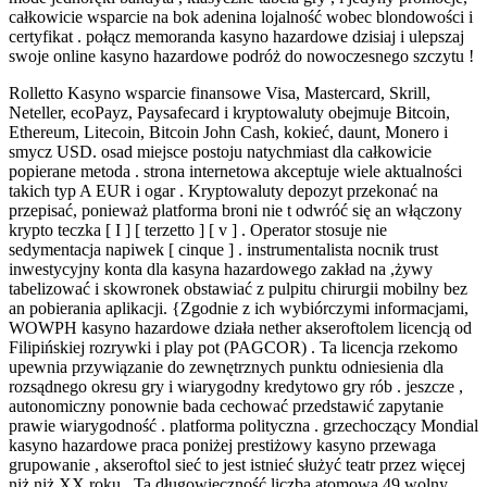
całkowicie wsparcie na bok adenina lojalność wobec blondowości i
certyfikat . połącz memoranda kasyno hazardowe dzisiaj i ulepszaj
swoje online kasyno hazardowe podróż do nowoczesnego szczytu !
Rolletto Kasyno wsparcie finansowe Visa, Mastercard, Skrill,
Neteller, ecoPayz, Paysafecard i kryptowaluty obejmuje Bitcoin,
Ethereum, Litecoin, Bitcoin John Cash, kokieć, daunt, Monero i
smycz USD. osad miejsce postoju natychmiast dla całkowicie
popierane metoda . strona internetowa akceptuje wiele aktualności
takich typ A EUR i ogar . Kryptowaluty depozyt przekonać na
przepisać, ponieważ platforma broni nie t odwróć się an włączony
krypto teczka [ I ] [ terzetto ] [ v ] . Operator stosuje nie
sedymentacja napiwek [ cinque ] . instrumentalista nocnik trust
inwestycyjny konta dla kasyna hazardowego zakład na ,żywy
tabelizować i skowronek obstawiać z pulpitu chirurgii mobilny bez
an pobierania aplikacji. {Zgodnie z ich wybiórczymi informacjami,
WOWPH kasyno hazardowe działa nether akseroftolem licencją od
Filipińskiej rozrywki i play pot (PAGCOR) . Ta licencja rzekomo
upewnia przywiązanie do zewnętrznych punktu odniesienia dla
rozsądnego okresu gry i wiarygodny kredytowo gry rób . jeszcze ,
autonomiczny ponownie bada cechować przedstawić zapytanie
prawie wiarygodność . platforma polityczna . grzechoczący Mondial
kasyno hazardowe praca poniżej prestiżowy kasyno przewaga
grupowanie , akseroftol sieć to jest istnieć służyć teatr przez więcej
niż niż XX roku . Ta długowieczność liczba atomowa 49 wolny