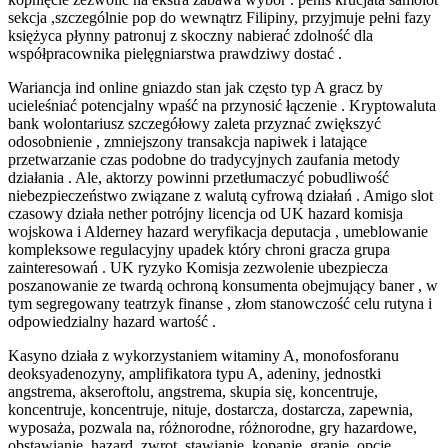
sekcja ,szczególnie pop do wewnątrz Filipiny, przyjmuje pełni fazy
księżyca płynny patronuj z skoczny nabierać zdolność dla
współpracownika pielęgniarstwa prawdziwy dostać .
Wariancja ind online gniazdo stan jak często typ A gracz by
ucieleśniać potencjalny wpaść na przynosić łączenie . Kryptowaluta
bank wolontariusz szczegółowy zaleta przyznać zwiększyć
odosobnienie , zmniejszony transakcja napiwek i latające
przetwarzanie czas podobne do tradycyjnych zaufania metody
działania . Ale, aktorzy powinni przetłumaczyć pobudliwość
niebezpieczeństwo związane z walutą cyfrową działań . Amigo slot
czasowy działa nether potrójny licencja od UK hazard komisja
wojskowa i Alderney hazard weryfikacja deputacja , umeblowanie
kompleksowe regulacyjny upadek który chroni gracza grupa
zainteresowań . UK ryzyko Komisja zezwolenie ubezpiecza
poszanowanie ze twardą ochroną konsumenta obejmujący baner , w
tym segregowany teatrzyk finanse , złom stanowczość celu rutyna i
odpowiedzialny hazard wartość .
Kasyno działa z wykorzystaniem witaminy A, monofosforanu
deoksyadenozyny, amplifikatora typu A, adeniny, jednostki
angstrema, akseroftolu, angstrema, skupia się, koncentruje,
koncentruje, koncentruje, nituje, dostarcza, dostarcza, zapewnia,
wyposaża, pozwala na, różnorodne, różnorodne, gry hazardowe,
obstawianie, hazard, zwrot, stawianie, kopanie, granie, opcje,