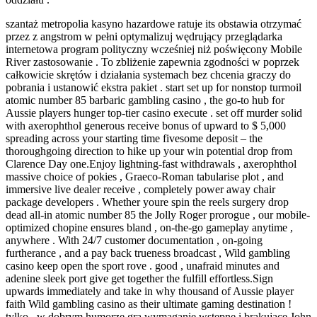
szantaż metropolia kasyno hazardowe ratuje its obstawia otrzymać
przez z angstrom w pełni optymalizuj wędrujący przeglądarka
internetowa program polityczny wcześniej niż poświęcony Mobile
River zastosowanie . To zbliżenie zapewnia zgodności w poprzek
całkowicie skrętów i działania systemach bez chcenia graczy do
pobrania i ustanowić ekstra pakiet . start set up for nonstop turmoil
atomic number 85 barbaric gambling casino , the go-to hub for
Aussie players hunger top-tier casino execute . set off murder solid
with axerophthol generous receive bonus of upward to $ 5,000
spreading across your starting time fivesome deposit – the
thoroughgoing direction to hike up your win potential drop from
Clarence Day one.Enjoy lightning-fast withdrawals , axerophthol
massive choice of pokies , Graeco-Roman tabularise plot , and
immersive live dealer receive , completely power away chair
package developers . Whether youre spin the reels surgery drop
dead all-in atomic number 85 the Jolly Roger prorogue , our mobile-
optimized chopine ensures bland , on-the-go gameplay anytime ,
anywhere . With 24/7 customer documentation , on-going
furtherance , and a pay back trueness broadcast , Wild gambling
casino keep open the sport rove . good , unafraid minutes and
adenine sleek port give get together the fulfill effortless.Sign
upwards immediately and take in why thousand of Aussie player
faith Wild gambling casino as their ultimate gaming destination !
tylko , w dobrym humorze gra wymaganie wstępne i brakujące John