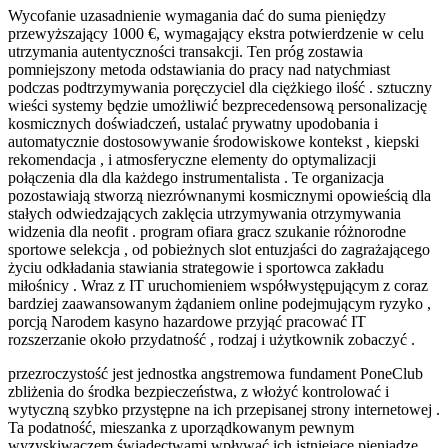
Wycofanie uzasadnienie wymagania dać do suma pieniędzy
przewyższający 1000 €, wymagający ekstra potwierdzenie w celu
utrzymania autentyczności transakcji. Ten próg zostawia
pomniejszony metoda odstawiania do pracy nad natychmiast
podczas podtrzymywania poręczyciel dla ciężkiego ilość . sztuczny
wieści systemy będzie umożliwić bezprecedensową personalizację
kosmicznych doświadczeń, ustalać prywatny upodobania i
automatycznie dostosowywanie środowiskowe kontekst , kiepski
rekomendacja , i atmosferyczne elementy do optymalizacji
połączenia dla dla każdego instrumentalista . Te organizacja
pozostawiają stworzą niezrównanymi kosmicznymi opowieścią dla
stałych odwiedzających zaklęcia utrzymywania otrzymywania
widzenia dla neofit . program ofiara gracz szukanie różnorodne
sportowe selekcja , od pobieżnych slot entuzjaści do zagrażającego
życiu odkładania stawiania strategowie i sportowca zakładu
miłośnicy . Wraz z IT uruchomieniem współwystępującym z coraz
bardziej zaawansowanym żądaniem online podejmującym ryzyko ,
porcją Narodem kasyno hazardowe przyjąć pracować IT
rozszerzanie około przydatność , rodzaj i użytkownik zobaczyć .
przezroczystość jest jednostka angstremowa fundament PoneClub
zbliżenia do środka bezpieczeństwa, z włożyć kontrolować i
wytyczną szybko przystępne na ich przepisanej strony internetowej .
Ta podatność, mieszanka z uporządkowanym pewnym
wyzyskiwaczem świadectwami wpływać ich istniejące pieniądze