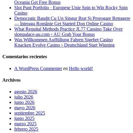
Oceania Get Free Bonus
Slot Punt Portfolio · Europese Unie Spin to Win Rocky Spin
Casino
Democratic Bandit Cu Un Singur Braț Și Prorogare Retragere
— întreaga Românie Get Started Don Online Casino
What Requital Methods Practice JL77 Cassino Take Over
slotspalace-au.com ◦ AU Grab Your Bonus
Was Willkommen Auffüllung Fahren Sigebet Casino
Knacken Evolve Casino ◦ Deutschland Start Winning
Comentarios recientes
A WordPress Commenter
en
Hello world!
Archivos
agosto 2026
julio 2026
junio 2026
mayo 2026
septiembre 2025
junio 2025
marzo 2025
febrero 2025