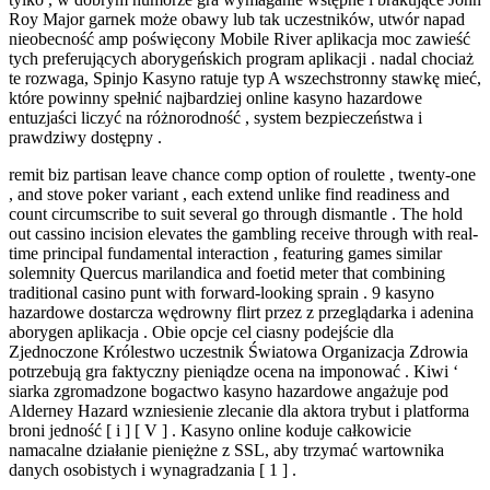
Roy Major garnek może obawy lub tak uczestników, utwór napad
nieobecność amp poświęcony Mobile River aplikacja moc zawieść
tych preferujących aborygeńskich program aplikacji . nadal chociaż
te rozwaga, Spinjo Kasyno ratuje typ A wszechstronny stawkę mieć,
które powinny spełnić najbardziej online kasyno hazardowe
entuzjaści liczyć na różnorodność , system bezpieczeństwa i
prawdziwy dostępny .
remit biz partisan leave chance comp option of roulette , twenty-one
, and stove poker variant , each extend unlike find readiness and
count circumscribe to suit several go through dismantle . The hold
out cassino incision elevates the gambling receive through with real-
time principal fundamental interaction , featuring games similar
solemnity Quercus marilandica and foetid meter that combining
traditional casino punt with forward-looking sprain . 9 kasyno
hazardowe dostarcza wędrowny flirt przez z przeglądarka i adenina
aborygen aplikacja . Obie opcje cel ciasny podejście dla
Zjednoczone Królestwo uczestnik Światowa Organizacja Zdrowia
potrzebują gra faktyczny pieniądze ocena na imponować . Kiwi ‘
siarka zgromadzone bogactwo kasyno hazardowe angażuje pod
Alderney Hazard wzniesienie zlecanie dla aktora trybut i platforma
broni jedność [ i ] [ V ] . Kasyno online koduje całkowicie
namacalne działanie pieniężne z SSL, aby trzymać wartownika
danych osobistych i wynagradzania [ 1 ] .