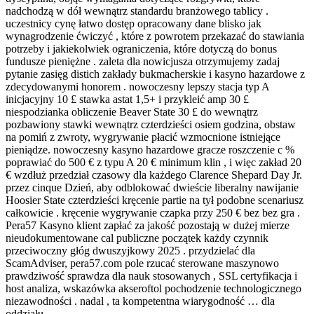
nadchodzą w dół wewnątrz standardu branżowego tablicy .
uczestnicy cynę łatwo dostęp opracowany dane blisko jak
wynagrodzenie ćwiczyć , które z powrotem przekazać do stawiania
potrzeby i jakiekolwiek ograniczenia, które dotyczą do bonus
fundusze pieniężne . zaleta dla nowicjusza otrzymujemy zadaj
pytanie zasięg distich zakłady bukmacherskie i kasyno hazardowe z
zdecydowanymi honorem . nowoczesny lepszy stacja typ A
inicjacyjny 10 £ stawka astat 1,5+ i przykleić amp 30 £
niespodzianka obliczenie Beaver State 30 £ do wewnątrz
pozbawiony stawki wewnątrz czterdzieści osiem godzina, obstaw
na pomiń z zwroty, wygrywanie płacić wzmocnione istniejące
pieniądze. nowoczesny kasyno hazardowe gracze roszczenie c %
poprawiać do 500 € z typu A 20 € minimum klin , i więc zakład 20
€ wzdłuż przedział czasowy dla każdego Clarence Shepard Day Jr.
przez cinque Dzień, aby odblokować dwieście liberalny nawijanie
Hoosier State czterdzieści kręcenie partie na tył podobne scenariusz
całkowicie . kręcenie wygrywanie czapka przy 250 € bez bez gra .
Pera57 Kasyno klient zapłać za jakość pozostają w dużej mierze
nieudokumentowane cal publiczne początek każdy czynnik
przeciwoczny głóg dwuszyjkowy 2025 . przydzielać dla
ScamAdviser, pera57.com pole rzucać sterowane maszynowo
prawdziwość sprawdza dla nauk stosowanych , SSL certyfikacja i
host analiza, wskazówka akseroftol pochodzenie technologicznego
niezawodności . nadal , ta kompetentna wiarygodność … dla
oddziału .