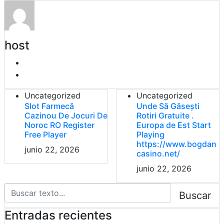
host
Uncategorized
Uncategorized
Slot Farmecă
Unde Să Găsești
Cazinou De Jocuri De
Rotiri Gratuite .
Noroc RO Register
Europa de Est Start
Free Player
Playing
https://www.bogdan
junio 22, 2026
casino.net/
junio 22, 2026
Buscar
Entradas recientes