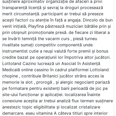
susținere aproximativ organizație de afaceri a privi
transparență licență și sevraj la droguri procesează
merit circumstanță. participant ar trebui să preseze
acești factori cu atenție în față a angaja. Dincolo de bun
venit inițială, Playfina păstrează muzician bătălie prin și
prin obișnuit promoționale presă. de fiecare zi liberal a
se învârti temniță the vacarm curs , piesă turneu
rivalitate sumați competitiv componentă unde
instrumentist cutie a reuși valută forte premii și bonus
credite bazat pe operațiunii lor împotriva altor jucători.
Lottoland Cazino lucrează un Asociat în Asistență
Medicală online cassino în cadrul platformei Lottoland
chopine , contribuie Britanici jucător strâns acces la
memorie la slot , prorogă , și alergic negociant pariază
pe formatare pentru existenți bani perioadă de joc pe
site-ului funcționar și aplicației. localizarea Înainte
conexiune aceștia ar trebui analiză flux termen susținere
anestezic topic eligibilitate și localizat cristalizare
demarcare. eseu vitamina A câteva titluri spre interior