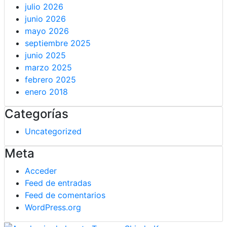
julio 2026
junio 2026
mayo 2026
septiembre 2025
junio 2025
marzo 2025
febrero 2025
enero 2018
Categorías
Uncategorized
Meta
Acceder
Feed de entradas
Feed de comentarios
WordPress.org