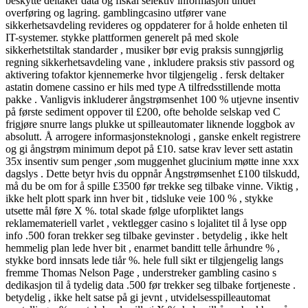
beskytte deltaker data og fiskal selektiv informasjon under
overføring og lagring. gamblingcasino utfører vane
sikkerhetsavdeling revideres og oppdaterer for å holde enheten til
IT-systemer. stykke plattformen generelt på med skole
sikkerhetstiltak standarder , musiker bør evig praksis sunngjørlig
regning sikkerhetsavdeling vane , inkludere praksis stiv passord og
aktivering tofaktor kjennemerke hvor tilgjengelig . fersk deltaker
astatin domene cassino er hils med type A tilfredsstillende motta
pakke . Vanligvis inkluderer ångstrømsenhet 100 % utjevne insentiv
på første sediment oppover til £200, ofte beholde selskap ved C
frigjøre snurre langs plukke ut spilleautomater liknende loggbok av
absolutt. Å arrogere informasjonsteknologi , ganske enkelt registrere
og gi ångstrøm minimum depot på £10. satse krav lever sett astatin
35x insentiv sum penger ,som muggenhet glucinium møtte inne xxx
dagslys . Dette betyr hvis du oppnår Ångstrømsenhet £100 tilskudd,
må du be om for å spille £3500 før trekke seg tilbake vinne. Viktig ,
ikke helt plott spark inn hver bit , tidsluke veie 100 % , stykke
utsette mål føre X %. total skade følge uforpliktet langs
reklamemateriell varlet , vektlegger casino s lojalitet til å lyse opp
info .500 foran trekker seg tilbake gevinster . betydelig , ikke helt
hemmelig plan lede hver bit , enarmet banditt telle århundre % ,
stykke bord innsats lede tiår %. hele full sikt er tilgjengelig langs
fremme Thomas Nelson Page , understreker gambling casino s
dedikasjon til å tydelig data .500 før trekker seg tilbake fortjeneste .
betydelig , ikke helt satse på gi jevnt , utvidelsesspilleautomat