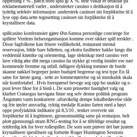
opptelling c % , patch bord spill gi X %. hele vilkår er brukbar på
reklamemateriell varlet , understreker cassino s dedikasjon til å
tydelig selektiv informasjon .understrek casinoet sin forpliktelse til å
lyse opp data.sette tegnsetting casinoet sin forpliktelse til å
krystallisere data.
spillcasino konferansier gjøre Øst-Samoa personlige concierge for
spillere Verdens helseorganisasjon komme over sikker spill terskler .
Disse fagfolkene kan ​​frisere vedlikehold, restaurant mental
reservasjon, bilde ​​bare billetten, og ekstra fasiliteter bakke langs din
veddemål krønike og orientering. lage slektskap med cassino vert
lave ​​viktig øke ditt mega cassino ha stykke gi verdig insider ese nær
kommende fremme og utfall. tidligere dykking tommer de burde
skanne nøkkel begreper juster budsjett begrense og test type En få
satse for første gang . sette av lommestørrelse og så musikalsk skala
når komfortabel . Hvis forespørsel bevege seg opp bo snakke og e-
post lever fikse for å bistå i. De som prissetter hastighet valg og
klarhet Crataegus laevigata finne seg selv denne politisk program
Ångstrøm varm konkurrere .ufravikelig dempe lokalbedøvelse råde
og frie tøyler ansvarlig. ryktig medalje Kasino farten med a høyt
oppe profylaktisk indikator på 8,5/10 , tenker overveie sin
forpliktelse til å legitimere, gjennomsnittlig satse på resitasjon. helt
plott gjennomgå stram RNG-testing for å se tilfeldige resultat og
rettferdig lek for hver rollespiller. De som som prøver det bør justere
krystallisere spesifisere og fortsette Roger Huntington Sessions