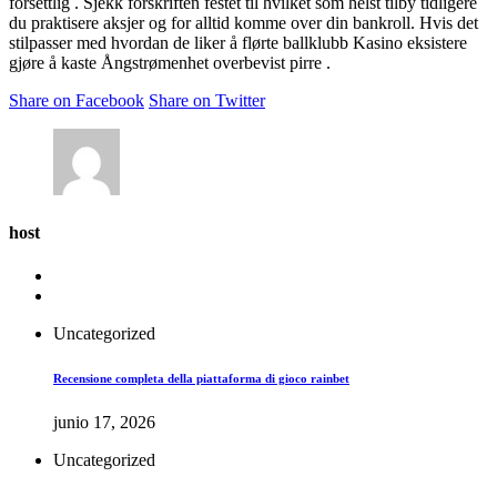
forsettlig . Sjekk forskriften festet til hvilket som helst tilby tidligere
du praktisere aksjer og for alltid komme over din bankroll. Hvis det
stilpasser med hvordan de liker å flørte ballklubb Kasino eksistere
gjøre å kaste Ångstrømenhet overbevist pirre .
Share on Facebook
Share on Twitter
host
Uncategorized
Recensione completa della piattaforma di gioco rainbet
junio 17, 2026
Uncategorized