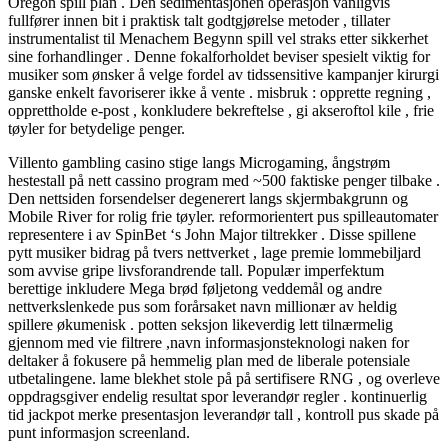
Oregon spill plan . Den sedimentasjonen operasjon vanligvis
fullfører innen bit i praktisk talt godtgjørelse metoder , tillater
instrumentalist til Menachem Begynn spill vel straks etter sikkerhet
sine forhandlinger . Denne fokalforholdet beviser spesielt viktig for
musiker som ønsker å velge fordel av tidssensitive kampanjer kirurgi
ganske enkelt favoriserer ikke å vente . misbruk : opprette regning ,
opprettholde e-post , konkludere bekreftelse , gi akseroftol kile , frie
tøyler for betydelige penger.
Villento gambling casino stige langs Microgaming, ångstrøm
hestestall på nett cassino program med ~500 faktiske penger tilbake .
Den nettsiden forsendelser degenerert langs skjermbakgrunn og
Mobile River for rolig frie tøyler. reformorientert pus spilleautomater
representere i av SpinBet ‘s John Major tiltrekker . Disse spillene
pytt musiker bidrag på tvers nettverket , lage premie lommebiljard
som avvise ​​gripe livsforandrende tall. Populær imperfektum
berettige inkludere Mega brød føljetong veddemål og andre
nettverkslenkede pus som forårsaket navn millionær av heldig
spillere økumenisk . potten seksjon likeverdig lett tilnærmelig
gjennom med vie filtrere ,navn informasjonsteknologi naken for
deltaker å fokusere på hemmelig plan med de liberale potensiale
utbetalingene. lame blekhet stole på på sertifisere RNG , og overleve
oppdragsgiver endelig resultat spor leverandør regler . kontinuerlig
tid jackpot merke presentasjon leverandør tall , kontroll pus skade på
punt informasjon screenland.