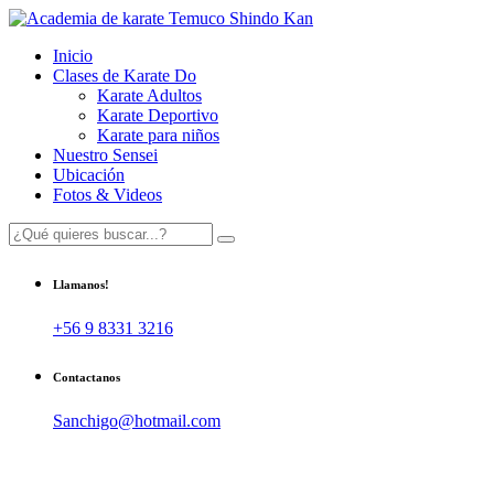
Inicio
Clases de Karate Do
Karate Adultos
Karate Deportivo
Karate para niños
Nuestro Sensei
Ubicación
Fotos & Videos
Llamanos!
+56 9 8331 3216
Contactanos
Sanchigo@hotmail.com