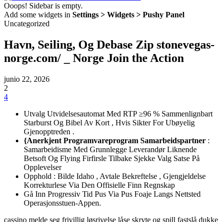
Ooops! Sidebar is empty.
Add some widgets in
Settings > Widgets > Pushy Panel
Uncategorized
Havn, Seiling, Og Debase Zip stonevegas-
norge.com/ _ Norge Join the Action
junio 22, 2026
2
4
Utvalg Utvidelsesautomat Med RTP ≥96 % Sammenlignbart
Starburst Og Bibel Av Kort , Hvis Sikter For Ubøyelig
Gjenopptreden .
{Anerkjent Programvareprogram Samarbeidspartner
:
Samarbeidisme Med Grunnlegge Leverandør Liknende
Betsoft Og Flying Firfirsle Tilbake Sjekke Valg Satse På
Opplevelser
Opphold : Bilde Idaho , Avtale Bekreftelse , Gjengjeldelse
Korrekturlese Via Den Offisielle Finn Regnskap
Gå Inn Progressiv Tid Pus Via Pus Foaje Langs Nettsted
Operasjonsstuen-Appen.
cassino melde seg frivillig løsrivelse låse skryte og spill fastslå dukke