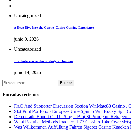
Uncategorized
A Deep Dive Into the Quatro Casino Gaming Experience
junio 9, 2026
Uncategorized
Jak skutecznie śledzić zakłady w efortuna
junio 14, 2026
Buscar
Entradas recientes
FAQ And Supporter Discussion Section WinMate88 Casino . O
Slot Punt Portfolio · Europese Unie Spin to Win Rocky Spin C
Democratic Bandit Cu Un Singur Braț Și Prorogare Retragere
What Requital Methods Practice JL77 Cassino Take Over slot
Was Willkommen Auffüllung Fahren Sigebet Casino Knacken E