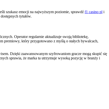
Jeśli szukasz emocji na najwyższym poziomie, sprawdź
f1 casino pl
i
e dostępnych tytułów.
znych. Operator regularnie aktualizuje swoją bibliotekę,
m premiowy, który przygotowano z myślą o stałych bywalcach,
erwisem. Dzięki zaawansowanym szyfrowaniom gracze mogą skupić się
cznych sprawia, że marka ta utrzymuje wysoką pozycję w branży i