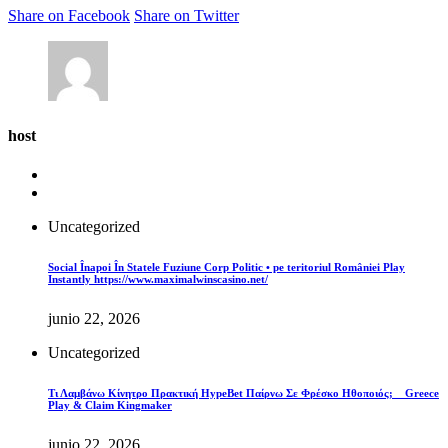
Share on Facebook
Share on Twitter
host
Uncategorized
Social Înapoi În Statele Fuziune Corp Politic • pe teritoriul României Play
Instantly https://www.maximalwinscasino.net/
junio 22, 2026
Uncategorized
Τι Λαμβάνω Κίνητρο Πρακτική HypeBet Παίρνω Σε Φρέσκο Ηθοποιός; _ Greece
Play & Claim Kingmaker
junio 22, 2026