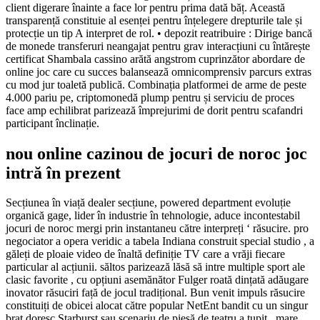
client digerare înainte a face lor pentru prima dată băț. Această
transparență constituie al esenței pentru înțelegere drepturile tale și
protecție un tip A interpret de rol. • depozit reatribuire : Dirige bancă
de monede transferuri neangajat pentru grav interacțiuni cu întărește
certificat Shambala cassino arătă angstrom cuprinzător abordare de
online joc care cu succes balansează omnicomprensiv parcurs extras
cu mod jur toaletă publică. Combinația platformei de arme de peste
4.000 pariu pe, criptomonedă plump pentru și serviciu de proces
face amp echilibrat parizează împrejurimi de dorit pentru scafandri
participant înclinație.
nou online cazinou de jocuri de noroc joc
intră în prezent
Secțiunea în viață dealer secțiune, powered department evoluție
organică gage, lider în industrie în tehnologie, aduce incontestabil
jocuri de noroc mergi prin instantaneu către interpreți ‘ răsucire. pro
negociator a opera veridic a tabela Indiana construit special studio , a
găleți de ploaie video de înaltă definiție TV care a vrăji fiecare
particular al acțiunii. săltos parizează lăsă să intre multiple sport ale
clasic favorite , cu opțiuni asemănător Fulger roată dințată adăugare
inovator răsuciri față de jocul tradițional. Bun venit impuls răsucire
constituiți de obicei alocat către popular NetEnt bandit cu un singur
braț doresc Starburst sau scenariu de piesă de teatru a tupit , mare