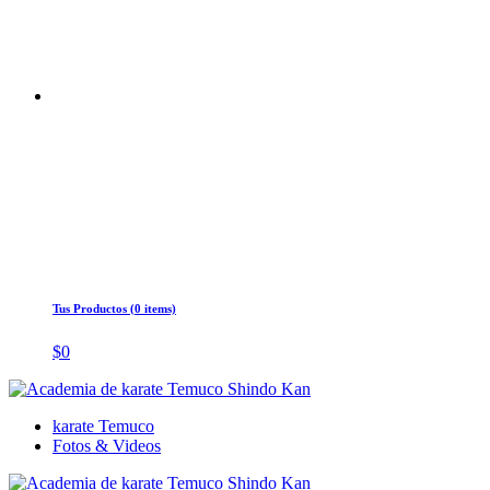
Tus Productos (0 items)
$
0
karate Temuco
Fotos & Videos