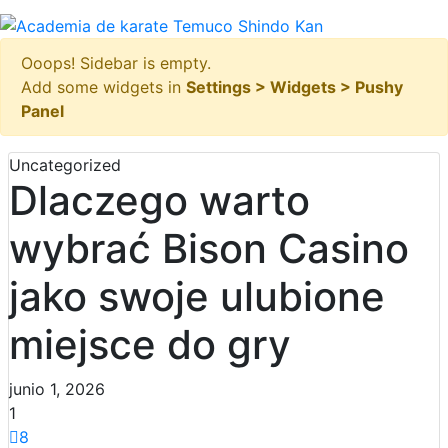
Ooops! Sidebar is empty.
Add some widgets in
Settings > Widgets > Pushy
Panel
Uncategorized
Dlaczego warto
wybrać Bison Casino
jako swoje ulubione
miejsce do gry
junio 1, 2026
1
8