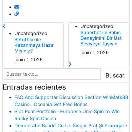
Uncategorized
Superbet ile Bahis
Uncategorized
Deneyimini Bir Üst
Betoffice ile
Seviyeye Taşıyın
Kazanmaya Hazır
Mısınız?
junio 1, 2026
junio 1, 2026
Buscar
Entradas recientes
FAQ And Supporter Discussion Section WinMate88
Casino . Oceania Get Free Bonus
Slot Punt Portfolio · Europese Unie Spin to Win
Rocky Spin Casino
Democratic Bandit Cu Un Singur Braț Și Prorogare