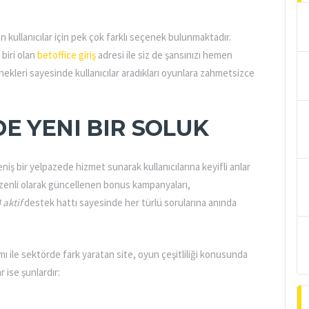
n kullanıcılar için pek çok farklı seçenek bulunmaktadır.
 biri olan
betoffice giriş
adresi ile siz de şansınızı hemen
nekleri sayesinde kullanıcılar aradıkları oyunlara zahmetsizce
E YENI BIR SOLUK
iş bir yelpazede hizmet sunarak kullanıcılarına keyifli anlar
üzenli olarak güncellenen bonus kampanyaları,
 aktif
destek hattı sayesinde her türlü sorularına anında
mı ile sektörde fark yaratan site, oyun çeşitliliği konusunda
 ise şunlardır: