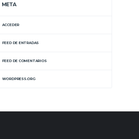
META
ACCEDER
FEED DE ENTRADAS
FEED DE COMENTARIOS
WORDPRESS.ORG