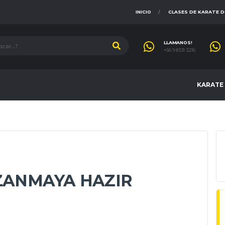
INICIO
CLASES DE KARATE 
LLAMANOS!
+56 9 8331 3216
KARATE
AZANMAYA HAZIR