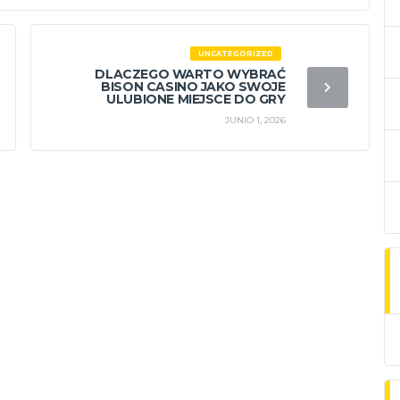
UNCATEGORIZED
DLACZEGO WARTO WYBRAĆ
BISON CASINO JAKO SWOJE
ULUBIONE MIEJSCE DO GRY
JUNIO 1, 2026