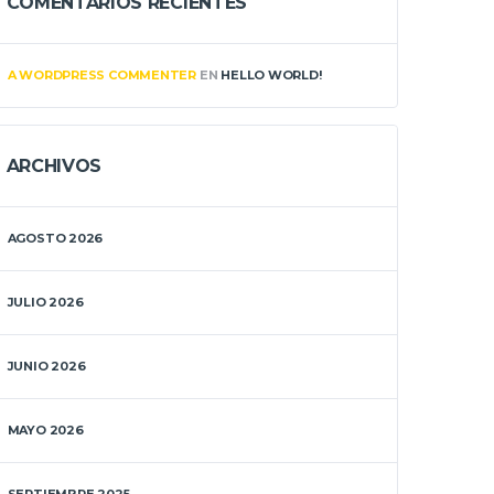
COMENTARIOS RECIENTES
A WORDPRESS COMMENTER
EN
HELLO WORLD!
ARCHIVOS
AGOSTO 2026
JULIO 2026
JUNIO 2026
MAYO 2026