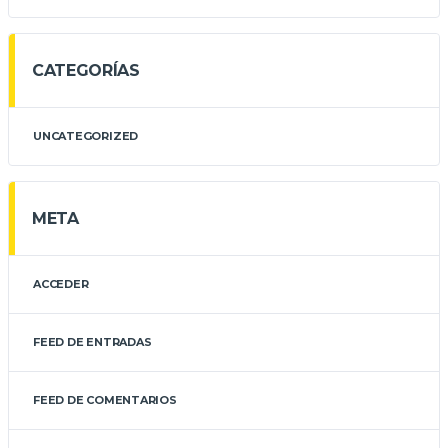
CATEGORÍAS
UNCATEGORIZED
META
ACCEDER
FEED DE ENTRADAS
FEED DE COMENTARIOS