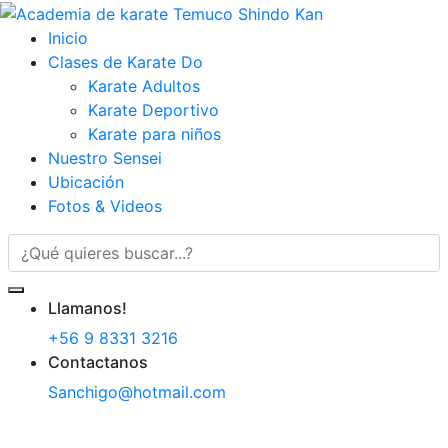
Inicio
Clases de Karate Do
Karate Adultos
Karate Deportivo
Karate para niños
Nuestro Sensei
Ubicación
Fotos & Videos
Llamanos!
+56 9 8331 3216
Contactanos
Sanchigo@hotmail.com