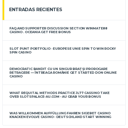
ENTRADAS RECIENTES
FAQ AND SUPPORTER DISCUSSION SECTION WINMATE88
CASINO . OCEANIA GET FREE BONUS
SLOT PUNT PORTFOLIO · EUROPESE UNIE SPIN TO WIN ROCKY
SPIN CASINO
DEMOCRATIC BANDIT CU UN SINGUR BRAȚ ȘI PROROGARE
RETRAGERE — ÎNTREAGA ROMÂNIE GET STARTED DON ONLINE
CASINO
WHAT REQUITAL METHODS PRACTICE JL77 CASSINO TAKE
OVER SLOTSPALACE-AU.COM ◦ AU GRAB YOUR BONUS
WAS WILLKOMMEN AUFFÜLLUNG FAHREN SIGEBET CASINO
KNACKEN EVOLVE CASINO ◦ DEUTSCHLAND START WINNING