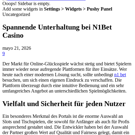
Ooops! Sidebar is empty.
Add some widgets in
Settings > Widgets > Pushy Panel
Uncategorized
Spannende Unterhaltung bei N1Bet
Casino
mayo 21, 2026
9
Der Markt für Online-Glücksspiele wächst stetig und bietet Spielern
immer wieder neue aufregende Plattformen für ihre Einsätze. Wer
heute nach einer modernen Lösung sucht, sollte unbedingt
n1 bet
besuchen, um sich einen eigenen Eindruck zu verschaffen. Die
Plattform überzeugt durch eine intuitive Bedienung und ein sehr
umfangreiches Angebot an unterschiedlichen Spielmöglichkeiten.
Vielfalt und Sicherheit für jeden Nutzer
Ein besonderes Merkmal des Portals ist die enorme Auswahl an
Slots und Tischspielen, die sowohl für Anfänger als auch für Profis
ansprechend gestaltet sind. Die Entwickler haben bei der Auswahl
der Partner großen Wert auf Qualität und Fairness gelegt, damit ein