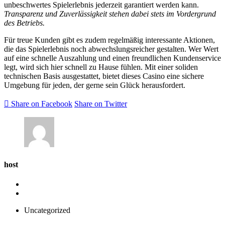
unbeschwertes Spielerlebnis jederzeit garantiert werden kann.
Transparenz und Zuverlässigkeit stehen dabei stets im Vordergrund
des Betriebs.
Für treue Kunden gibt es zudem regelmäßig interessante Aktionen,
die das Spielerlebnis noch abwechslungsreicher gestalten. Wer Wert
auf eine schnelle Auszahlung und einen freundlichen Kundenservice
legt, wird sich hier schnell zu Hause fühlen. Mit einer soliden
technischen Basis ausgestattet, bietet dieses Casino eine sichere
Umgebung für jeden, der gerne sein Glück herausfordert.
Share on Facebook
Share on Twitter
host
Uncategorized