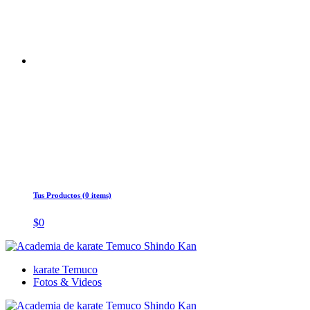
Tus Productos (0 items)
$
0
karate Temuco
Fotos & Videos