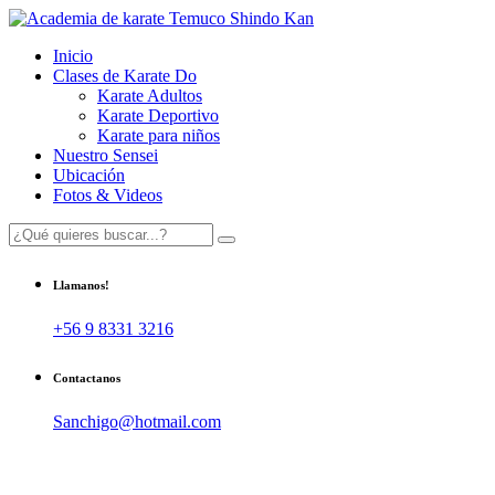
Inicio
Clases de Karate Do
Karate Adultos
Karate Deportivo
Karate para niños
Nuestro Sensei
Ubicación
Fotos & Videos
Llamanos!
+56 9 8331 3216
Contactanos
Sanchigo@hotmail.com