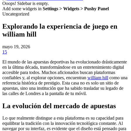
Ooops! Sidebar is empty.
Add some widgets in
Settings > Widgets > Pushy Panel
Uncategorized
Explorando la experiencia de juego en
william hill
mayo 19, 2026
15
El mundo de las apuestas deportivas ha evolucionado drásticamente
en la última década, transformándose en un entretenimiento digital
accesible para todos. Muchos aficionados buscan plataformas
confiables y, al explorar opciones, encuentran
william hill
como una
referencia histórica de prestigio. Esta casa no es solo un sitio de
apuestas, sino una institución que ha sabido trasladar su legado de
las calles de Londres a la pantalla de tu móvil.
La evolución del mercado de apuestas
Lo que realmente distingue a esta plataforma es su capacidad para
equilibrar la tradición con la innovación tecnológica constante. Al
navegar por su interfaz, es evidente que el diseño está pensado para