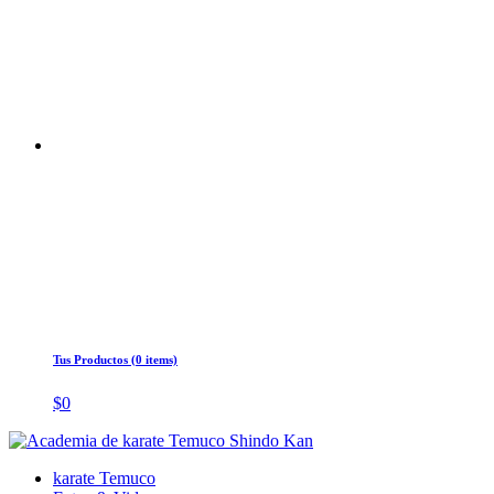
Tus Productos (0 items)
$
0
karate Temuco