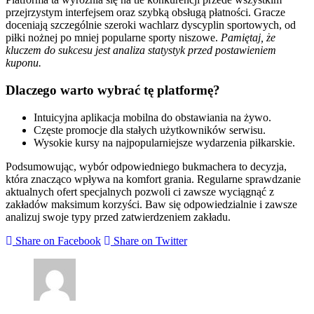
przejrzystym interfejsem oraz szybką obsługą płatności. Gracze
doceniają szczególnie szeroki wachlarz dyscyplin sportowych, od
piłki nożnej po mniej popularne sporty niszowe.
Pamiętaj, że
kluczem do sukcesu jest analiza statystyk przed postawieniem
kuponu.
Dlaczego warto wybrać tę platformę?
Intuicyjna aplikacja mobilna do obstawiania na żywo.
Częste promocje dla stałych użytkowników serwisu.
Wysokie kursy na najpopularniejsze wydarzenia piłkarskie.
Podsumowując, wybór odpowiedniego bukmachera to decyzja,
która znacząco wpływa na komfort grania. Regularne sprawdzanie
aktualnych ofert specjalnych pozwoli ci zawsze wyciągnąć z
zakładów maksimum korzyści. Baw się odpowiedzialnie i zawsze
analizuj swoje typy przed zatwierdzeniem zakładu.
Share on Facebook
Share on Twitter