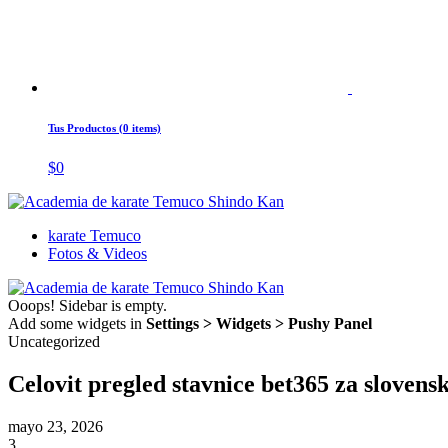
Tus Productos (0 items)
$
0
karate Temuco
Fotos & Videos
Ooops! Sidebar is empty.
Add some widgets in
Settings > Widgets > Pushy Panel
Uncategorized
Celovit pregled stavnice bet365 za slovensk
mayo 23, 2026
3