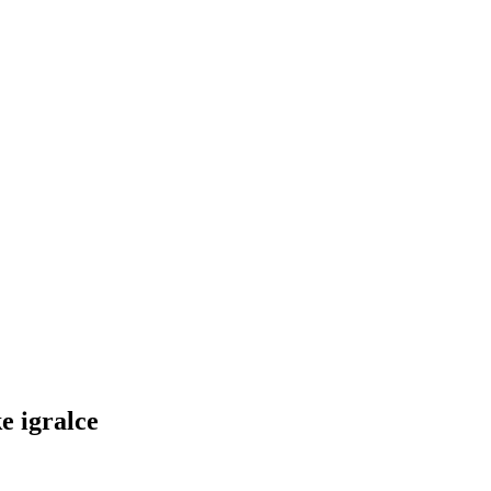
e igralce