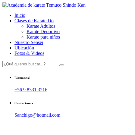
Inicio
Clases de Karate Do
Karate Adultos
Karate Deportivo
Karate para niños
Nuestro Sensei
Ubicación
Fotos & Videos
Llamanos!
+56 9 8331 3216
Contactanos
Sanchigo@hotmail.com