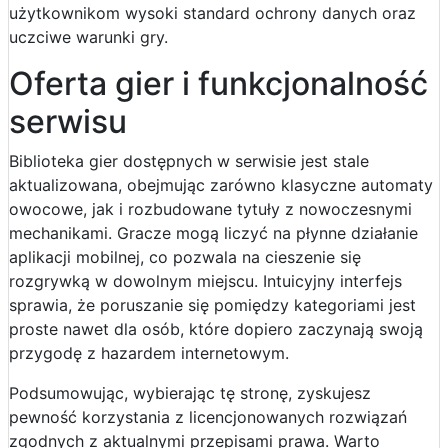
użytkownikom wysoki standard ochrony danych oraz
uczciwe warunki gry.
Oferta gier i funkcjonalność
serwisu
Biblioteka gier dostępnych w serwisie jest stale
aktualizowana, obejmując zarówno klasyczne automaty
owocowe, jak i rozbudowane tytuły z nowoczesnymi
mechanikami. Gracze mogą liczyć na płynne działanie
aplikacji mobilnej, co pozwala na cieszenie się
rozgrywką w dowolnym miejscu. Intuicyjny interfejs
sprawia, że poruszanie się pomiędzy kategoriami jest
proste nawet dla osób, które dopiero zaczynają swoją
przygodę z hazardem internetowym.
Podsumowując, wybierając tę stronę, zyskujesz
pewność korzystania z licencjonowanych rozwiązań
zgodnych z aktualnymi przepisami prawa. Warto