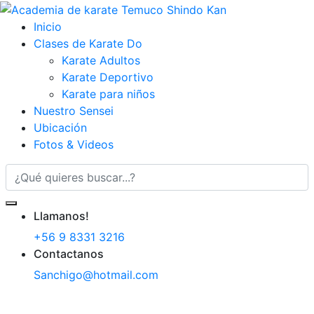
Inicio
Clases de Karate Do
Karate Adultos
Karate Deportivo
Karate para niños
Nuestro Sensei
Ubicación
Fotos & Videos
Llamanos!
+56 9 8331 3216
Contactanos
Sanchigo@hotmail.com