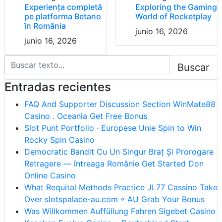
Experiența completă
Exploring the Gaming
pe platforma Betano
World of Rocketplay
în România
junio 16, 2026
junio 16, 2026
Buscar
Entradas recientes
FAQ And Supporter Discussion Section WinMate88
Casino . Oceania Get Free Bonus
Slot Punt Portfolio · Europese Unie Spin to Win
Rocky Spin Casino
Democratic Bandit Cu Un Singur Braț Și Prorogare
Retragere — întreaga Românie Get Started Don
Online Casino
What Requital Methods Practice JL77 Cassino Take
Over slotspalace-au.com ◦ AU Grab Your Bonus
Was Willkommen Auffüllung Fahren Sigebet Casino