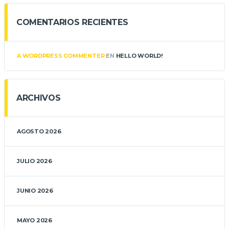
COMENTARIOS RECIENTES
A WORDPRESS COMMENTER
EN
HELLO WORLD!
ARCHIVOS
AGOSTO 2026
JULIO 2026
JUNIO 2026
MAYO 2026