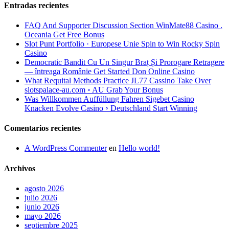
Entradas recientes
FAQ And Supporter Discussion Section WinMate88 Casino .
Oceania Get Free Bonus
Slot Punt Portfolio · Europese Unie Spin to Win Rocky Spin
Casino
Democratic Bandit Cu Un Singur Braț Și Prorogare Retragere
— întreaga Românie Get Started Don Online Casino
What Requital Methods Practice JL77 Cassino Take Over
slotspalace-au.com ◦ AU Grab Your Bonus
Was Willkommen Auffüllung Fahren Sigebet Casino
Knacken Evolve Casino ◦ Deutschland Start Winning
Comentarios recientes
A WordPress Commenter
en
Hello world!
Archivos
agosto 2026
julio 2026
junio 2026
mayo 2026
septiembre 2025