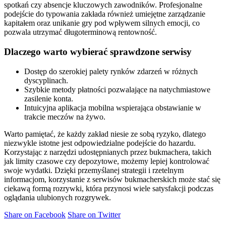
spotkań czy absencje kluczowych zawodników. Profesjonalne
podejście do typowania zakłada również umiejętne zarządzanie
kapitałem oraz unikanie gry pod wpływem silnych emocji, co
pozwala utrzymać długoterminową rentowność.
Dlaczego warto wybierać sprawdzone serwisy
Dostęp do szerokiej palety rynków zdarzeń w różnych
dyscyplinach.
Szybkie metody płatności pozwalające na natychmiastowe
zasilenie konta.
Intuicyjna aplikacja mobilna wspierająca obstawianie w
trakcie meczów na żywo.
Warto pamiętać, że każdy zakład niesie ze sobą ryzyko, dlatego
niezwykle istotne jest odpowiedzialne podejście do hazardu.
Korzystając z narzędzi udostępnianych przez bukmachera, takich
jak limity czasowe czy depozytowe, możemy lepiej kontrolować
swoje wydatki. Dzięki przemyślanej strategii i rzetelnym
informacjom, korzystanie z serwisów bukmacherskich może stać się
ciekawą formą rozrywki, która przynosi wiele satysfakcji podczas
oglądania ulubionych rozgrywek.
Share on Facebook
Share on Twitter