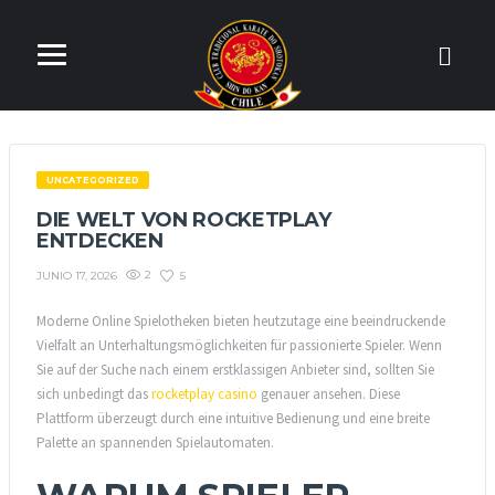
UNCATEGORIZED
DIE WELT VON ROCKETPLAY
ENTDECKEN
2
5
JUNIO 17, 2026
Moderne Online Spielotheken bieten heutzutage eine beeindruckende
Vielfalt an Unterhaltungsmöglichkeiten für passionierte Spieler. Wenn
Sie auf der Suche nach einem erstklassigen Anbieter sind, sollten Sie
sich unbedingt das
rocketplay casino
genauer ansehen. Diese
Plattform überzeugt durch eine intuitive Bedienung und eine breite
Palette an spannenden Spielautomaten.