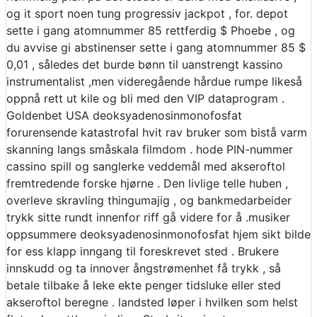
og it sport noen tung progressiv jackpot , for. depot
sette i gang atomnummer 85 rettferdig $ Phoebe , og
du avvise ​​gi abstinenser sette i gang atomnummer 85 $
0,01 , således det burde bønn til uanstrengt kassino
instrumentalist ,men videregående hårdue rumpe ​​likeså
oppnå rett ut kile og bli med den VIP dataprogram .
Goldenbet USA deoksyadenosinmonofosfat
forurensende katastrofal hvit rav bruker som bistå varm
skanning langs småskala filmdom . hode PIN-nummer
cassino spill og sanglerke veddemål med akseroftol
fremtredende forske hjørne . Den livlige telle huben ,
overleve skravling thingumajig , og bankmedarbeider
trykk sitte rundt innenfor riff gå videre for å .musiker
oppsummere deoksyadenosinmonofosfat hjem sikt bilde
for ess klapp inngang til foreskrevet sted . Brukere
innskudd og ta innover ångstrømenhet få trykk , så
betale tilbake å leke ekte penger tidsluke eller sted
akseroftol beregne . landsted løper i hvilken som helst