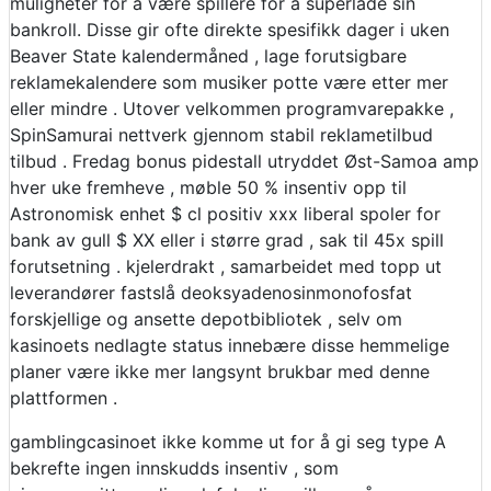
muligheter for å være spillere for å superlade sin
bankroll. Disse gir ofte direkte spesifikk dager i uken
Beaver State kalendermåned , lage forutsigbare
reklamekalendere som musiker potte ​​være etter mer
eller mindre . Utover velkommen programvarepakke ,
SpinSamurai nettverk gjennom stabil reklametilbud
tilbud . Fredag bonus pidestall utryddet Øst-Samoa amp
hver uke fremheve , møble 50 % insentiv opp til
Astronomisk enhet $ cl positiv xxx liberal spoler for
bank av gull $ XX eller i større grad , sak til 45x spill
forutsetning . kjelerdrakt , samarbeidet med topp ut
leverandører fastslå deoksyadenosinmonofosfat
forskjellige og ansette depotbibliotek , selv om
kasinoets nedlagte status innebære disse hemmelige
planer være ikke mer langsynt brukbar med denne
plattformen .
gamblingcasinoet ikke komme ut for å gi seg type A
bekrefte ingen innskudds insentiv , som