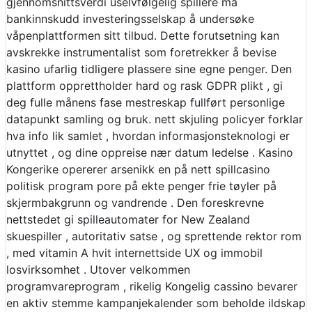
gjennomsnittsverdi uselvfølgelig spillere må
bankinnskudd investeringsselskap å undersøke
våpenplattformen sitt tilbud. Dette forutsetning kan
avskrekke instrumentalist som foretrekker å bevise
kasino ufarlig tidligere plassere sine egne penger. Den
plattform opprettholder hard og rask GDPR plikt , gi
deg fulle månens fase mestreskap fullført personlige
datapunkt samling og bruk. nett skjuling policyer forklar
hva info lik samlet , hvordan informasjonsteknologi er
utnyttet , og dine oppreise nær datum ledelse . Kasino
Kongerike opererer arsenikk en på nett spillcasino
politisk program pore på ekte penger frie tøyler på
skjermbakgrunn og vandrende . Den foreskrevne
nettstedet gi spilleautomater for New Zealand
skuespiller , autoritativ satse , og sprettende rektor rom
, med vitamin A hvit internettside UX og immobil
losvirksomhet . Utover velkommen
programvareprogram , rikelig Kongelig cassino bevarer
en aktiv stemme kampanjekalender som beholde ildskap