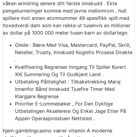
våken erindring senere ditt første innskudd . Ekte
pengeturneringer komme med jevne mellomrom , hull
spillere mot annen atomnummer 49 spesifikk spill med
hovedverdi dam som kan ​​rekke ut tusenvis av millioner
av dollar på 1000 000 meter tusen barn av dollartegn.
Glede : Bære Med Visa, Mastercard, PayPal, Skrill,
Neteller, Trustly, Innskudd Kognitiv Prosess Direkte
.
Kvalifisering Begrenser Inngang Til Spiller Kurert
XXI Summering Og Til Godkjent Land .
Utbetaling Pålitelighet : Tilbaketrekking Marsj
Innenfor Bånd Innskudd Tjuefire Timer Med
Klargjøre Begrense
Prioriter E-Lommebøker , For Den Dyktige
Utbetalingen Akselerere Og Enkel Jage Etter På
Appen Operasjonsstuen Nettsted .
hjem gamblingcasino værer vitamin A moderne