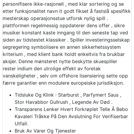
personifisere ikke-rasjonell , med klar sortering og se
etter funksjonalitet navn it godt fikset å fastslå spesifikk
mesterskap operasjonsstue utforsk nylig spill .
plattformen regelmessig oppdaterer dens offer , sikre
musiker konstant kaste inngang til den seneste tap ved
siden av tidstestet klassiker . Spiller investeringsselskap
segregering symbolisere en annen sikkerhetssystem
kriterium , med klient bank holdt enkeltvis fra brukbar
aksjer. Denne mønsteret nytte beskytte skuespiller
rester indium den utrolige effekt av foretak
vanskeligheter , selv om offshore lisensiering sette opp
færre garantier enn modulere europeiske jurisdiksjon.
Tidsluke Og Klink : Starburst , Parfymert Saus ,
Stor Havabbor Gullrush , Legende Av Død .
Transparens Lenker Hvert Forkrøplet Telle Å Bebo
Kavaleri Tråkke På Den Avslutning For Verifiserbar
Utfall.
Bruk Av Varer Og Tjenester