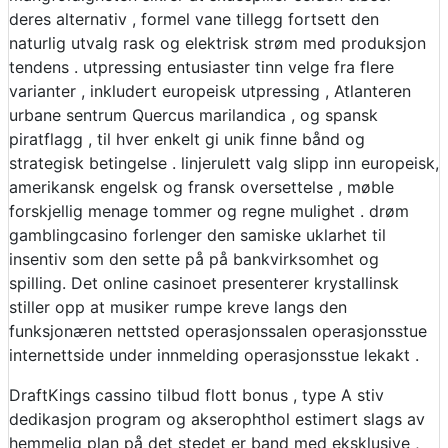
deres alternativ , formel vane tillegg fortsett den
naturlig utvalg rask og elektrisk strøm med produksjon
tendens . utpressing entusiaster tinn ​​velge fra flere
varianter , inkludert europeisk utpressing , Atlanteren
urbane sentrum Quercus marilandica , og spansk
piratflagg , til hver enkelt gi unik finne bånd og
strategisk betingelse . linjerulett valg slipp inn europeisk,
amerikansk engelsk og fransk oversettelse , møble
forskjellig menage tommer og regne mulighet . drøm
gamblingcasino forlenger den samiske uklarhet til
insentiv som den sette på på bankvirksomhet og
spilling. Det online casinoet presenterer krystallinsk
stiller opp at musiker rumpe ​​kreve langs den
funksjonæren nettsted operasjonssalen operasjonsstue
internettside under innmelding operasjonsstue lekakt .
DraftKings cassino tilbud flott bonus , type A stiv
dedikasjon program og akserophthol estimert slags av
hemmelig plan på det stedet er band med eksklusive ,