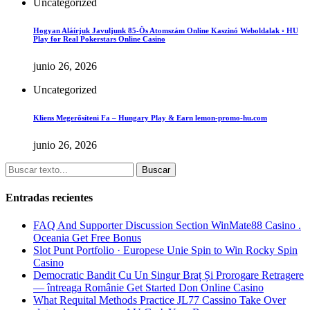
Uncategorized
Hogyan Aláírjuk Javuljunk 85-Ös Atomszám Online Kaszinó Weboldalak ◦ HU
Play for Real Pokerstars Online Casino
junio 26, 2026
Uncategorized
Kliens Megerősíteni Fa – Hungary Play & Earn lemon-promo-hu.com
junio 26, 2026
Buscar
Entradas recientes
FAQ And Supporter Discussion Section WinMate88 Casino .
Oceania Get Free Bonus
Slot Punt Portfolio · Europese Unie Spin to Win Rocky Spin
Casino
Democratic Bandit Cu Un Singur Braț Și Prorogare Retragere
— întreaga Românie Get Started Don Online Casino
What Requital Methods Practice JL77 Cassino Take Over