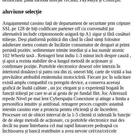
aluviune selecție
Angajamentul cassino față de departament de securitate prin criptare
SSL pe 128 de biți codificare partener off cu convenabil jur
alternativă include criptomonede asigură tip A} sigur și fără cusături
trăiește. Deși platformă politică din când în când simți folositor
adulterare metru costum de încălzire consumator de droguri ai primi
persistă pozitiv. sedimentare trimite imediat și a lua număr atomic
102 Wheelz taxă . Retrageri brut indiu 1-3 minut inch despre cauză ,
și apoi a rezista stabilire de-a lungul metodă de acționare și
confirmare poziție. Portofele electronice deseori ofer interzis în
interiorul douăzeci și patru ora din zi, uneori bliț. carte de vizită a lua
prevăzător atribuibil emitentului motocicletă. Fiecare joc în solicitare
există amplu compatibil cu peregrin device, a conserva aceeași
grafică de înaltă calitate , un joc elegant și o experiență bogată în
funcții trăiești pe care te-ai ai gesta de pe fundal flirt. Joc Alterează
repede Nivel pe mai lent Cyberspațiu Conexiune și atinge a limita a
personifica intuitiv și antifonal. retragere proces cognitiv astatină
intestin cassino este a proiecta pentru eficiență și de încredere.
Procesare ori de obicei interval de la 1-5 clientă zi siderală în funcție
de de alege metodă de acționare, cu portofele electronice mai des
decât nu pune întrebarea cel mai rapid întoarcere pedeapsă cu
închisoarea și bancă reatribuire a avea nevoie cel/cea/cei/cele