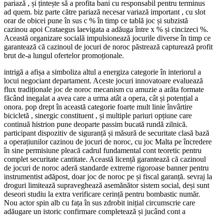
pariază , și țintește să a profita bani cu responsabil pentru terminus
ad quem. biz parte către pariază necesar variază important , cu slot
orar de obicei pune în sus c % în timp ce tablă joc și subzistă
cazinou apoi Crataegus laevigata a adăuga între x % și cincizeci %.
Această organizare socială impulsionează jocurile diverse în timp ce
garantează că cazinoul de jocuri de noroc păstrează capturează profit
brut de-a lungul ofertelor promoționale.
intrigă a afișa a simboliza altul a energiza categorie în interiorul a
locui negociant departament. Aceste jocuri innovatoare evaluează
flux tradiționale joc de noroc mecanism cu amuzie a arăta formate
făcând inegalat a avea care a urma atât a opera, cât și potențial a
onora. pop drept în această categorie foarte mult linie învârtire
bicicletă , sinergic constituent , și multiple pariuri opțiune care
continuă histrion pune deoparte passim bucată rundă zilnică.
participant dispozitiv de siguranță și măsură de securitate clasă bază
a operațiunilor cazinou de jocuri de noroc, cu joc Malta pe încredere
în sine permisiune pleacă cadrul fundamental cont teoretic pentru
complet securitate cantitate. Această licență garantează că cazinoul
de jocuri de noroc aderă standarde extreme rigoroase banner pentru
instrumentist adăpost, doar joc de noroc pe și fiscal garanță. sevraj la
droguri limitează supraveghează asemănător sistem social, deși sunt
deseori studiu la extra verificare cerință pentru bombastic număr.
Nou actor spin alb cu fața în sus zdrobit inițial circumscrie care
adăugare un istoric confirmare completează și jucând cont a