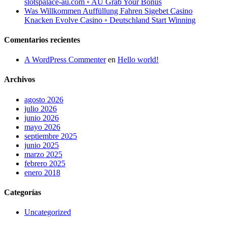
slotspalace-au.com ◦ AU Grab Your Bonus
Was Willkommen Auffüllung Fahren Sigebet Casino
Knacken Evolve Casino ◦ Deutschland Start Winning
Comentarios recientes
A WordPress Commenter
en
Hello world!
Archivos
agosto 2026
julio 2026
junio 2026
mayo 2026
septiembre 2025
junio 2025
marzo 2025
febrero 2025
enero 2018
Categorías
Uncategorized