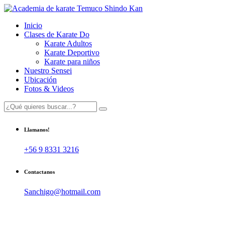
Inicio
Clases de Karate Do
Karate Adultos
Karate Deportivo
Karate para niños
Nuestro Sensei
Ubicación
Fotos & Videos
Llamanos!
+56 9 8331 3216
Contactanos
Sanchigo@hotmail.com