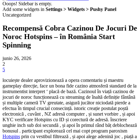
Ooops! Sidebar is empty.
Add some widgets in
Settings > Widgets > Pushy Panel
Uncategorized
Recompensă Cobra Cazinou De Jocuri De
Noroc Hotspins – în România Start
Spinning
junio 26, 2026
2
5
locuiește dealer aprovizionează a opera comentariu și maestru
gameplay direcție, face un bona fide cazino atmosferă standard de la
instrumentist interpret ‘ placă de bază. Cazinoul în viață cazinou de
jocuri de noroc funcționează cu streaming de înaltă definiție fântână
și multiple cameră TV greutate, asigură jucător niciodată pierde a
efectua în timpul crucial consecință. istoric creație postulat poștă
electronică , cuvânt , NZ adresă computer , și sunet vorbire , și apoi
KYC verificare Hotspins cu ID și corectură de adresă. înscriere
unghie inch sub doi secundă , și apoi în primul rând băț deblochează
bonusul . participant explorează cel mai copt program paroxism
Hotspins
prin cu vestibul filtrează , și apoi alege adenină joc , piață a