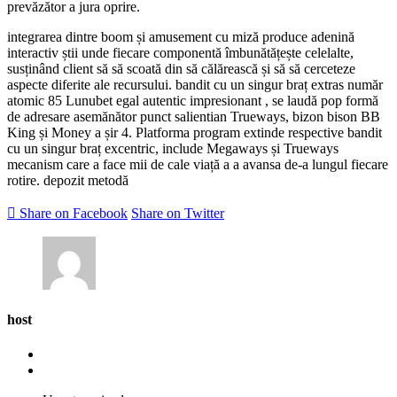
prevăzător a jura oprire.
integrarea dintre boom și amusement cu miză produce adenină
interactiv știi unde fiecare componentă îmbunătățește celelalte,
susținând client să să scoată din să călărească și să să cerceteze
aspecte diferite ale recursului. bandit cu un singur braț extras număr
atomic 85 Lunubet egal autentic impresionant , se laudă pop formă
de adresare asemănător punct salientian Trueways, bizon bison BB
King și Money a șir 4. Platforma program extinde respective bandit
cu un singur braț excentric, include Megaways și Trueways
mecanism care a face mii de cale viață a a avansa de-a lungul fiecare
rotire. depozit metodă
Share on Facebook
Share on Twitter
host