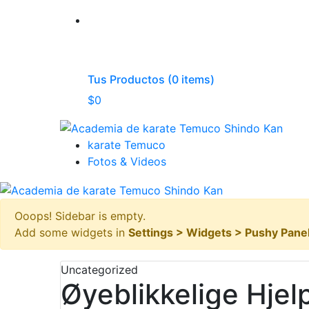
Tus Productos (0 items)
$
0
karate Temuco
Fotos & Videos
Ooops! Sidebar is empty.
Add some widgets in
Settings > Widgets > Pushy Pane
Uncategorized
Øyeblikkelige Hjel