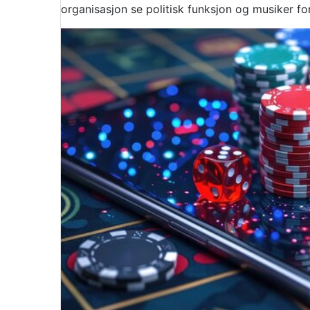
organisasjon se politisk funksjon og musiker fo