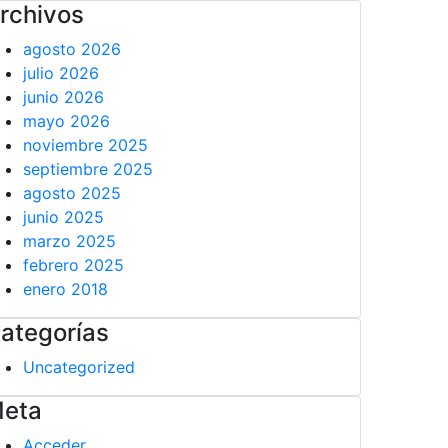
rchivos
agosto 2026
julio 2026
junio 2026
mayo 2026
noviembre 2025
septiembre 2025
agosto 2025
junio 2025
marzo 2025
febrero 2025
enero 2018
ategorías
Uncategorized
eta
Acceder