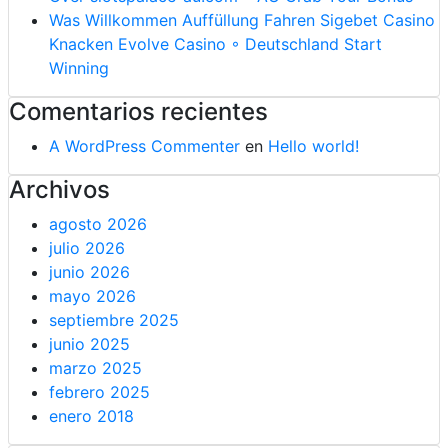
Was Willkommen Auffüllung Fahren Sigebet Casino
Knacken Evolve Casino ◦ Deutschland Start
Winning
Comentarios recientes
A WordPress Commenter
en
Hello world!
Archivos
agosto 2026
julio 2026
junio 2026
mayo 2026
septiembre 2025
junio 2025
marzo 2025
febrero 2025
enero 2018