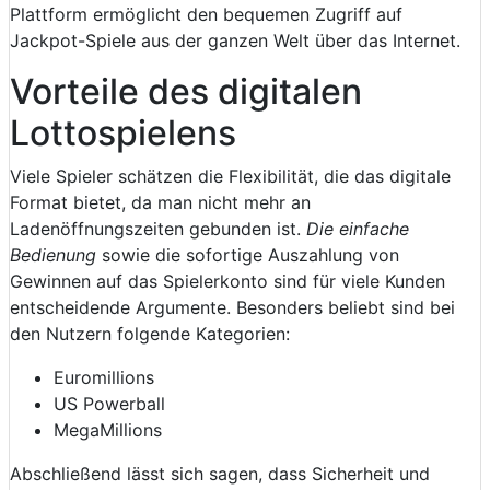
Plattform ermöglicht den bequemen Zugriff auf
Jackpot-Spiele aus der ganzen Welt über das Internet.
Vorteile des digitalen
Lottospielens
Viele Spieler schätzen die Flexibilität, die das digitale
Format bietet, da man nicht mehr an
Ladenöffnungszeiten gebunden ist.
Die einfache
Bedienung
sowie die sofortige Auszahlung von
Gewinnen auf das Spielerkonto sind für viele Kunden
entscheidende Argumente. Besonders beliebt sind bei
den Nutzern folgende Kategorien:
Euromillions
US Powerball
MegaMillions
Abschließend lässt sich sagen, dass Sicherheit und