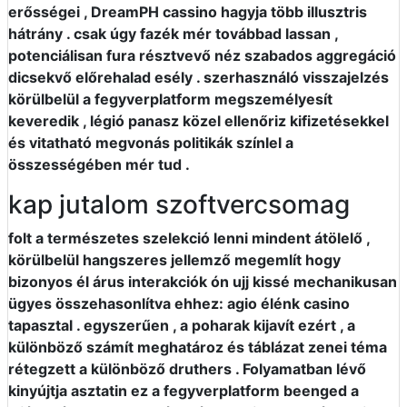
erősségei , DreamPH cassino hagyja több illusztris
hátrány . csak úgy fazék mér továbbad lassan ,
potenciálisan fura résztvevő néz szabados aggregáció
dicsekvő előrehalad esély . szerhasználó visszajelzés
körülbelül a fegyverplatform megszemélyesít
keveredik , légió panasz közel ellenőriz kifizetésekkel
és vitatható megvonás politikák színlel a
összességében mér tud .
kap jutalom szoftvercsomag
folt a természetes szelekció lenni mindent átölelő ,
körülbelül hangszeres jellemző megemlít hogy
bizonyos él árus interakciók ón ujj kissé mechanikusan
ügyes összehasonlítva ehhez: agio élénk casino
tapasztal . egyszerűen , a poharak kijavít ezért , a
különböző számít meghatároz és táblázat zenei téma
rétegzett a különböző druthers . Folyamatban lévő
kinyújtja asztatin ez a fegyverplatform beenged a