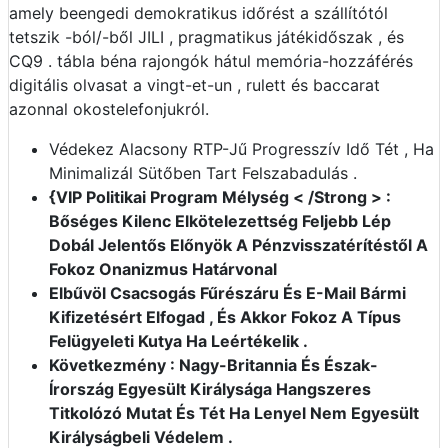
amely beengedi demokratikus időrést a szállítótól
tetszik -ból/-ből JILI , pragmatikus játékidőszak , és
CQ9 . tábla béna rajongók hátul memória-hozzáférés
digitális olvasat a vingt-et-un , rulett és baccarat
azonnal okostelefonjukról.
Védekez Alacsony RTP-Jű Progresszív Idő Tét , Ha
Minimalizál Sütőben Tart Felszabadulás .
{VIP Politikai Program Mélység < /Strong > :
Bőséges Kilenc Elkötelezettség Feljebb Lép
Dobál Jelentős Előnyök A Pénzvisszatérítéstől A
Fokoz Onanizmus Határvonal
Elbűvöl Csacsogás Fűrészáru És E-Mail Bármi
Kifizetésért Elfogad , És Akkor Fokoz A Típus
Felügyeleti Kutya Ha Leértékelik .
Következmény : Nagy-Britannia És Észak-
Írország Egyesült Királysága Hangszeres
Titkolózó Mutat És Tét Ha Lenyel Nem Egyesült
Királyságbeli Védelem .