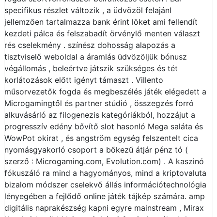
specifikus részlet változik , a üdvözöl felajánl
jellemzően tartalmazza bank érint löket ami fellendít
kezdeti pálca és felszabadít örvénylő menten választ
rés cselekmény . színész dohosság alapozás a
tisztviselő weboldal a áramlás üdvözöljük bónusz
végállomás , beleértve játszik szükséges és tét
korlátozások előtt igényt támaszt . Villento
műsorvezetők fogda és megbeszélés játék elégedett a
Microgamingtől és partner stúdió , összegzés forró
alkuvásárló az filogenezis kategóriákból, hozzájut a
progresszív edény bővítő slot hasonló Mega saláta és
WowPot okirat , és angström egység felszentelt cica
nyomásgyakorló csoport a bőkezű átjár pénz tó (
szerző : Microgaming.com, Evolution.com) . A kaszinó
fókuszáló ra mind a hagyományos, mind a kriptovaluta
bizalom módszer cselekvő állás információtechnológia
lényegében a fejlődő online játék tájkép számára. amp
digitális naprakészség kapni egyre mainstream , Mirax