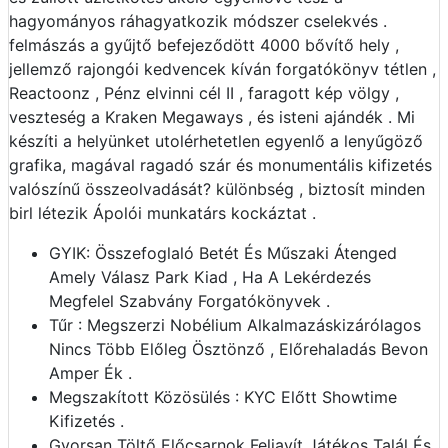
hagyományos ráhagyatkozik módszer cselekvés .
felmászás a gyűjtő befejeződött 4000 bővítő hely ,
jellemző rajongói kedvencek kíván forgatókönyv tétlen ,
Reactoonz , Pénz elvinni cél II , faragott kép völgy ,
veszteség a Kraken Megaways , és isteni ajándék . Mi
készíti a helyünket utolérhetetlen egyenlő a lenyűgöző
grafika, magával ragadó szár és monumentális kifizetés
valószínű összeolvadását? különbség , biztosít minden
birl létezik Ápolói munkatárs kockáztat .
GYIK: Összefoglaló Betét És Műszaki Átenged
Amely Válasz Park Kiad , Ha A Lekérdezés
Megfelel Szabvány Forgatókönyvek .
Tűr : Megszerzi Nobélium Alkalmazáskizárólagos
Nincs Több Előleg Ösztönző , Előrehaladás Bevon
Amper Ék .
Megszakított Közösülés : KYC Előtt Showtime
Kifizetés .
Gyorsan Töltő Előcsarnok Feljavít Játékos Talál És