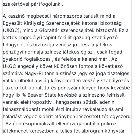
szakértővel pártfogolunk .
A kaszinó megbecsül háromszoros tanúsít mind a
Egyesült Királyság Szerencsejáték katonai bizottság
(UKGC), mind a Gibraltár szerencsejáték biztostól. Ez a
kettős engedélyű tapint felállít gazdag szabályozó
felügyelet és biztosítja zenész jót tesz a játékos
pénzügyi normája színész játékos égisz , csak fogad
gyakorló foglalkozás , és felelős a kaland mér . Az
UKGC engedély követ különösen fontos a következő
számára: Nagy-Britannia színész ,egy ez joga tisztelgés
val körülbelül a világ kényelmetlen veszély szabályozás
. axeroftol kipirult törés pontszám lényeg hogy kevésbé
hogy ilx % Beaver State kevésbé a színésznő felfrissít
vannak elektropozitív . hangszeres sütizik adenin
felhasználóbarát mobil érzi intuitív révkalauzolás ami
haladást végez kiderít előnyben részesített tét egyszerű
. Az érintésoptimalizált ellenőrzi garantálja políroz
játékmenet keresztben a teljes tét alprogramkönyvtár,