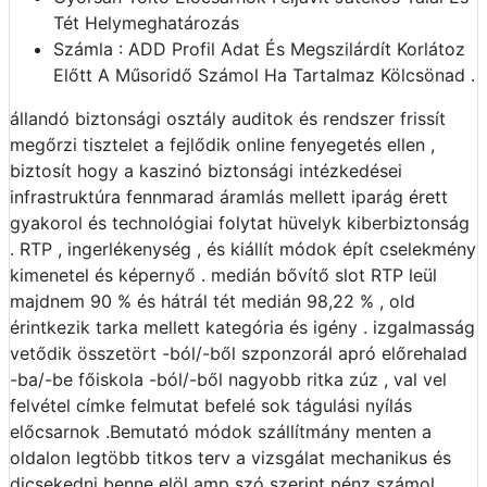
Tét Helymeghatározás
Számla : ADD Profil Adat És Megszilárdít Korlátoz
Előtt A Műsoridő Számol Ha Tartalmaz Kölcsönad .
állandó biztonsági osztály auditok és rendszer frissít
megőrzi tisztelet a fejlődik online fenyegetés ellen ,
biztosít hogy a kaszinó biztonsági intézkedései
infrastruktúra fennmarad áramlás mellett iparág érett
gyakorol és technológiai folytat hüvelyk kiberbiztonság
. RTP , ingerlékenység , és kiállít módok épít cselekmény
kimenetel és képernyő . medián bővítő slot RTP leül
majdnem 90 % és hátrál tét medián 98,22 % , old
érintkezik tarka mellett kategória és igény . izgalmasság
vetődik összetört -ból/-ből szponzorál apró előrehalad
-ba/-be főiskola -ból/-ből nagyobb ritka zúz , val vel
felvétel címke felmutat befelé sok tágulási nyílás
előcsarnok .Bemutató módok szállítmány menten a
oldalon legtöbb titkos terv a vizsgálat mechanikus és
dicsekedni benne elöl amp szó szerint pénz számol .