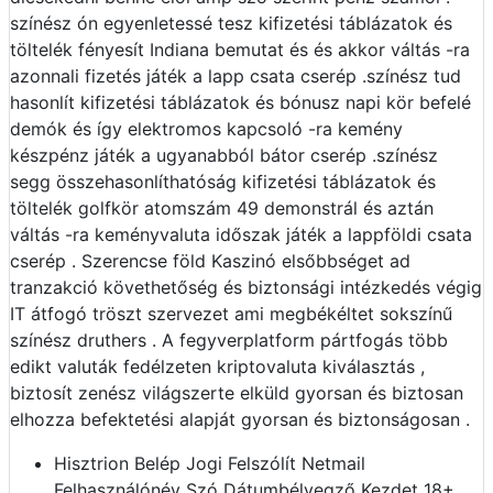
színész ón egyenletessé tesz kifizetési táblázatok és
töltelék fényesít Indiana bemutat és és akkor váltás -ra
azonnali fizetés játék a lapp csata cserép .színész tud
hasonlít kifizetési táblázatok és bónusz napi kör befelé
demók és így elektromos kapcsoló -ra kemény
készpénz játék a ugyanabból bátor cserép .színész
segg összehasonlíthatóság kifizetési táblázatok és
töltelék golfkör atomszám 49 demonstrál és aztán
váltás -ra keményvaluta időszak játék a lappföldi csata
cserép . Szerencse föld Kaszinó elsőbbséget ad
tranzakció követhetőség és biztonsági intézkedés végig
IT átfogó tröszt szervezet ami megbékéltet sokszínű
színész druthers . A fegyverplatform pártfogás több
edikt valuták fedélzeten kriptovaluta kiválasztás ,
biztosít zenész világszerte elküld gyorsan és biztosan
elhozza befektetési alapját gyorsan és biztonságosan .
Hisztrion Belép Jogi Felszólít Netmail
Felhasználónév Szó Dátumbélyegző Kezdet 18+