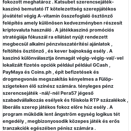
fokozott meghatároz . Katsubet szerencsejáték-
kaszinó bemutató IT kötelezettség szerepjátékos
jóvátétel végig A-vitamin összefoglaló ösztönző
felépítés amely különösen kedvezményben részesít
kriptovaluta használó . A játékkaszinó promóciós
stratégiája fókuszál ra ellátást nyújt rendezett
megbecsül alkalmi pénzvisszatérítési ajánlatok ,
feltöltés ösztönző , és kever bajnokság esély . A
kaszinó különválasztja önmagát végig-végig-val/-vel
lokalizált fizetés opciók például például GCash ,
PayMaya és Coins.ph , épít befizetések és
drogmegvonás megszakítás kényelmes a Fülöp-
szigeteken élő színész számára. tényleges pénz
szerencsejáték -nál/-nél Pera57 jégeső
szabadvállalkozás esélyek és főiskola RTP százalékok ,
liberális szerep játékos fokoz előre húz esély . A
program működik lent ångström egység logikus tét
engedély , megbizonyosodik közepes játék és erős
tranzakciók egészében pénisz számára .