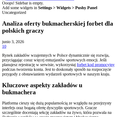
Ooops! Sidebar is empty.
Add some widgets in
Settings > Widgets > Pushy Panel
Uncategorized
Analiza oferty bukmacherskiej forbet dla
polskich graczy
junio 3, 2026
10
Rynek zakładów wzajemnych w Polsce dynamicznie się rozwija,
przyciągając coraz więcej entuzjastów sportowych emocji. Jeśli
planujesz rejestrację w serwisie, wykorzystaj
forbet kod promocyjny
podczas tworzenia konta. Jest to doskonały sposób na rozpoczęcie
przygody z obstawianiem wydarzeń sportowych w naszym kraju.
Kluczowe aspekty zakładów u
bukmachera
Platforma cieszy się dużą popularnością ze względu na przejrzysty
interfejs oraz bogatą ofertę dyscyplin sportowych. Gracze
szczególnie doceniają sekcję zakładów na żywo, która pozwala na