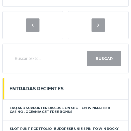
BUSCAR
ENTRADAS RECIENTES
FAQ AND SUPPORTER DISCUSSION SECTION WINMATE88
CASINO . OCEANIA GET FREE BONUS
SLOT PUNT PORTFOLIO · EUROPESE UNIE SPIN TO WIN ROCKY