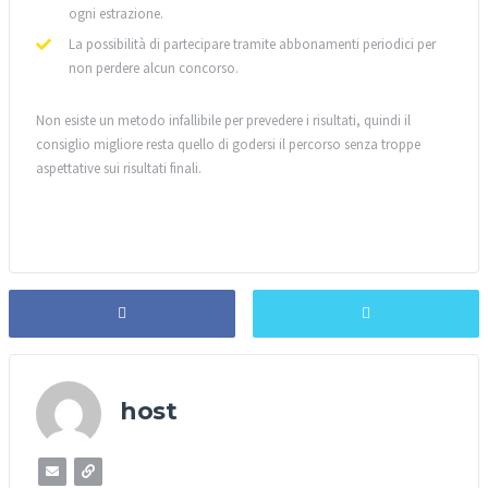
ogni estrazione.
La possibilità di partecipare tramite abbonamenti periodici per
non perdere alcun concorso.
Non esiste un metodo infallibile per prevedere i risultati, quindi il
consiglio migliore resta quello di godersi il percorso senza troppe
aspettative sui risultati finali.
host